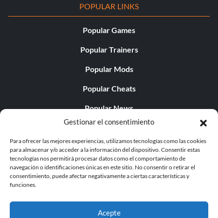
POPULAR LINKS
Popular Games
Popular Trainers
Popular Mods
Popular Cheats
Popular News
Gestionar el consentimiento
Popular Editorials
Para ofrecer las mejores experiencias, utilizamos tecnologías como las cookies
Popular Free Games
para almacenar y/o acceder a la información del dispositivo. Consentir estas
tecnologías nos permitirá procesar datos como el comportamiento de
LATEST UPDATES
navegación o identificaciones únicas en este sitio. No consentir o retirar el
consentimiento, puede afectar negativamente a ciertas características y
funciones.
Does This Hire Mean Anything for Tit...
Acepte