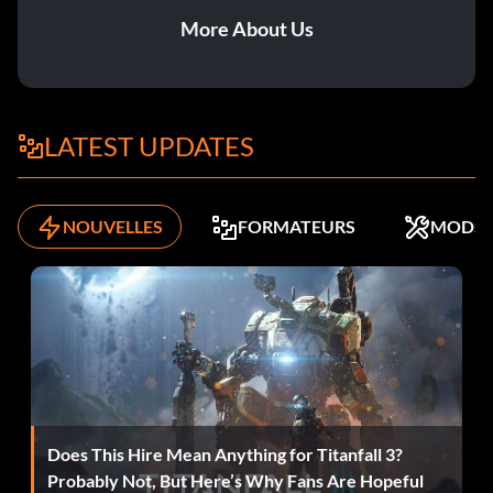
More About Us
LATEST UPDATES
NOUVELLES
FORMATEURS
MODS
Does This Hire Mean Anything for Titanfall 3?
Probably Not, But Here’s Why Fans Are Hopeful