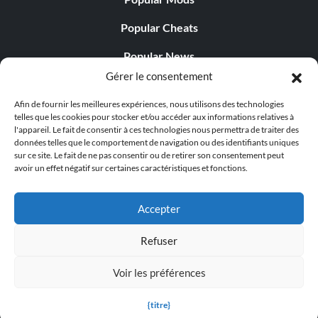
Popular Cheats
Popular News
Gérer le consentement
Popular Editorials
Afin de fournir les meilleures expériences, nous utilisons des technologies
Popular Free Games
telles que les cookies pour stocker et/ou accéder aux informations relatives à
l'appareil. Le fait de consentir à ces technologies nous permettra de traiter des
LATEST UPDATES
données telles que le comportement de navigation ou des identifiants uniques
sur ce site. Le fait de ne pas consentir ou de retirer son consentement peut
avoir un effet négatif sur certaines caractéristiques et fonctions.
Does This Hire Mean Anything for Tit...
Accepter
Refuser
© 1998 - 2026 MegaGames.com All rights reserved
Voir les préférences
Privacy Policy
Terms of Service
Manage Cookie
Settings
{titre}