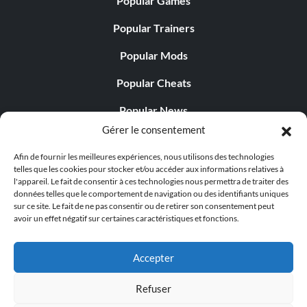
Popular Games
Une vieille flamme
Popular Trainers
Récompense : 20 points
Popular Mods
Popular Cheats
Objectif : Terminer la mission "Chasser le Firehawk"
Popular News
Les bombes au loin
Gérer le consentement
Popular Editorials
Afin de fournir les meilleures expériences, nous utilisons des technologies
Récompense : 20 points
Popular Free Games
telles que les cookies pour stocker et/ou accéder aux informations relatives à
l'appareil. Le fait de consentir à ces technologies nous permettra de traiter des
LATEST UPDATES
Objectif : Terminer la mission "Toil And Trouble".
données telles que le comportement de navigation ou des identifiants uniques
sur ce site. Le fait de ne pas consentir ou de retirer son consentement peut
avoir un effet négatif sur certaines caractéristiques et fonctions.
Palworld propose désormais deux versions mobiles
Je peux voir ma maison d'ici
distinctes...
Accepter
Récompense : 20 points
Refuser
Objectif : Terminer la mission "Bright Lights, Flying City"