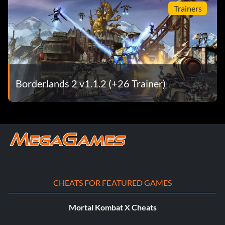
Trainers
Cinq rounds
Récompense : 25 points
Objectif : Terminer le 5e tour de n'importe quel cercle
d'abattage.
Borderlands 2 v1.1.2 (+26 Trainer)
Défi relevé
Récompense : 30 points
Objectif : Terminer le niveau 1 de tous les défis non
spécifiques à un niveau avec un seul personnage.
CHEATS FOR FEATURED GAMES
Tout a été fait
Mortal Kombat X Cheats