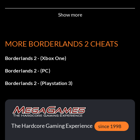
Sugar Daddy
Show more
Récompense : 10 points
MORE BORDERLANDS 2 CHEATS
Objectif : Moxxi basculé $10,00
Borderlands 2 - (Xbox One)
Explorateur de l'Arctique
Borderlands 2 - (PC)
Récompense : 15 points
Borderlands 2 - (Playstation 3)
Objectif : Découvrir tous les lieux nommés dans Three
Horns, Tundra Express et Frostburn Canyon.
Mieux que l'argent
The Hardcore Gaming Experience
since 1998
Récompense : 15 points