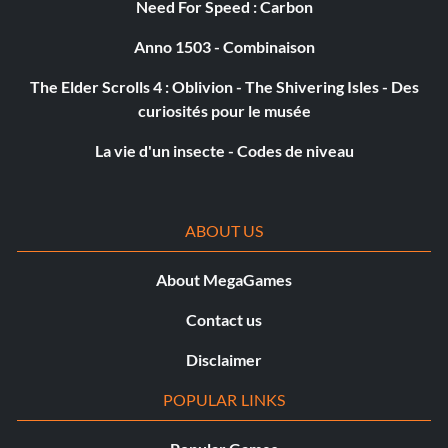
Need For Speed : Carbon
Objectif : Terminer la mission "Shoot This Guy in the Face"
(Tirer sur ce type)
Anno 1503 - Combinaison
The Elder Scrolls 4 : Oblivion - The Shivering Isles - Des
Qu'est-ce que cela signifie ?
curiosités pour le musée
La vie d'un insecte - Codes de niveau
Récompense : 15 points
Objectif : Je ne peux même pas l'enregistrer sur mon
appareil photo.
ABOUT US
About MegaGames
Une route moins fréquentée
Contact us
Récompense : 20 points
Disclaimer
Objectif : Terminer la mission "The Road To Sanctuary" (La
POPULAR LINKS
route vers le sanctuaire)