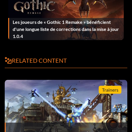
Highlands, Thousand Cuts et la réserve d'exploitation de
la faune.
Les joueurs de « Gothic 1 Remake » bénéficient
d'une longue liste de corrections dans la mise à jour
Hommage à un chasseur de coffre-fort
1.0.4
Récompense : 15 points
Objectif : Obtenir un objet de Michael Mamari
RELATED CONTENT
Haut en couleur, bas en couleur
Trainers
Récompense : 15 points
Objectif : Donner à Claptrap une note élevée de cinq
Explorateur urbain