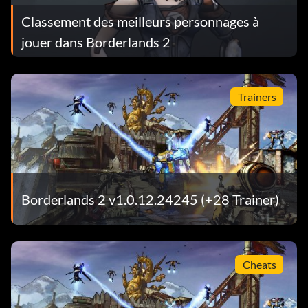
Classement des meilleurs personnages à
Crotale du sabre
jouer dans Borderlands 2
Récompense : 20 points
Trainers
Objectif : Tuer 100 ennemis avec la tourelle Sabre
Beaucoup de sang !
Récompense : 20 points
Borderlands 2 v1.0.12.24245 (+28 Trainer)
Objectif : Tirer en continu pendant 90 secondes
Geste symbolique
Cheats
Récompense : 20 points