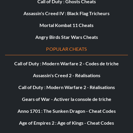
Récompense : 40 points
Call of Duty : Ghosts Cheats
Assassin's Creed IV : Black Flag Tricheurs
Objectif : Terminer toutes les missions annexes
Mortal Kombat 11 Cheats
Un plafond... pour l'instant
Angry Birds Star Wars Cheats
Récompense : 50 points
POPULAR CHEATS
Objectif : Atteindre le niveau 5
Call of Duty : Modern Warfare 2 - Codes de triche
Assassin's Creed 2 - Réalisations
Voyageur du monde
Call of Duty : Modern Warfare 2 - Réalisations
Récompense : 50 points
Gears of War - Activer la console de triche
Objectif : Découvrir tous les lieux nommés
Anno 1701 : The Sunken Dragon - Cheat Codes
Age of Empires 2 : Age of Kings - Cheat Codes
Réalisations secrètes