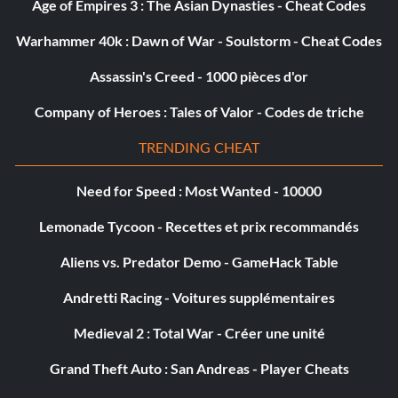
Age of Empires 3 : The Asian Dynasties - Cheat Codes
Warhammer 40k : Dawn of War - Soulstorm - Cheat Codes
Comme la première fois
Assassin's Creed - 1000 pièces d'or
Récompense : 10 points
Company of Heroes : Tales of Valor - Codes de triche
Objectif : Ouvrir le coffre à l'arrêt de bus de Fyrestone
TRENDING CHEAT
Le premier est gratuit
Need for Speed : Most Wanted - 10000
Lemonade Tycoon - Recettes et prix recommandés
Récompense : 10 points
Aliens vs. Predator Demo - GameHack Table
Objectif : Terminer la mission "Mon premier pistolet"
Andretti Racing - Voitures supplémentaires
C'était facile
Medieval 2 : Total War - Créer une unité
Grand Theft Auto : San Andreas - Player Cheats
Récompense : 10 points