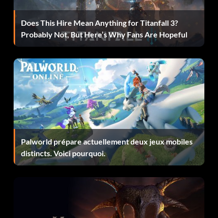
Récompense : 15 points
Does This Hire Mean Anything for Titanfall 3?
Probably Not, But Here’s Why Fans Are Hopeful
Objectif : Tuer Donkey Mon
Goliath rencontre David
Récompense : 15 points
Objectif : Permettre à un Goliath de monter en niveau
quatre fois avant de le tuer.
Palworld prépare actuellement deux jeux mobiles
distincts. Voici pourquoi.
Explorateur des Highlands
Récompense : 15 points
Objectif : Découverte de tous les lieux nommés dans les