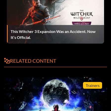
Combinaison d'environnement hostile Terminez les 10
missions optionnelles.
Dead Space Legends Suit Set Terminez le jeu.
Mass Effect 3 “N7” Suit Have a Mass Effect 3 save-game
This Witcher 3 Expansion Was an Accident. Now
available.
It’s Official.
Classic Engineering Outfit Have a Dead Space 1 save-
game available.
RELATED CONTENT
Tenue de premier contact incluse dans l'édition limitée.
Combinaison témoin Inclus dans l'édition limitée.
Trainers
Récompense pour les missions optionnelles :
En accomplissant les 10 missions optionnelles, tu recevras