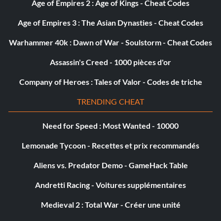
Age of Empires 2 : Age of Kings - Cheat Codes
Objective: Successfully deploy Scavenger Bots to 15
Age of Empires 3 : The Asian Dynasties - Cheat Codes
Resource Areas.
Warhammer 40k : Dawn of War - Soulstorm - Cheat Codes
My Buddy (Bronze)
Assassin's Creed - 1000 pièces d'or
Company of Heroes : Tales of Valor - Codes de triche
Objective: Retrieve Resources from a Scavenger Bot at a
Bench.
TRENDING CHEAT
Need for Speed : Most Wanted - 10000
Overpowered Healing (Bronze)
Lemonade Tycoon - Recettes et prix recommandés
Objective: Use quick heal to heal yourself 20 times.
Aliens vs. Predator Demo - GameHack Table
Payback (Bronze)
Andretti Racing - Voitures supplémentaires
Medieval 2 : Total War - Créer une unité
Objective: Kill a Soldier by TK’ing a grenade or rocket
back at them.