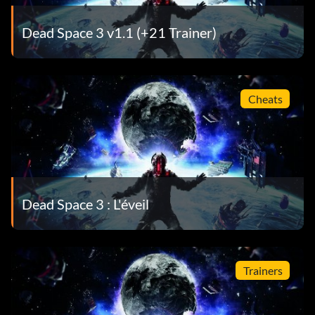
une combinaison d'environnement hostile et l'ensemble
de châssis MK-II surcadencé.
Dead Space 3 v1.1 (+21 Trainer)
Unlock Planet Cracker Plasma Cutter
Have a Dead Space 2 save-game available and you’ll
Cheats
unlock the old Plasma Cutter.
Easy Trophy: “Under a Buck”
The Trophy “Under A Buck” is unlocked by shooting a
Dead Space 3 : L'éveil
stuffed deer head. In chapter 4 you are tasked with
hacking a power console to an elevator. Follow the
waypoints and when you exit the elevator turn left to
face the deer head. Shoot it.
Trainers
Easy Trophy: “There’s always Peng!”