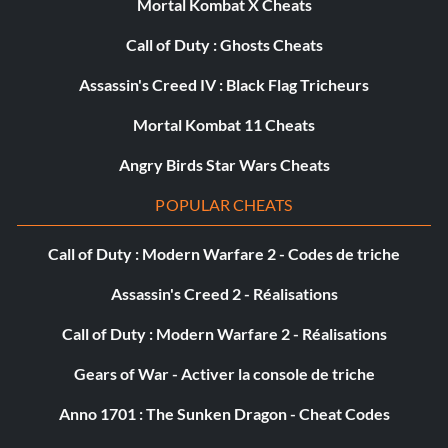
Mortal Kombat X Cheats
Objective: Dismember 500 limbs from living enemies.
Call of Duty : Ghosts Cheats
Gun Collector (Bronze)
Assassin's Creed IV : Black Flag Tricheurs
Objective: Collect all Weapon Parts.
Mortal Kombat 11 Cheats
Angry Birds Star Wars Cheats
Master Plan (Bronze)
POPULAR CHEATS
Objective: Create a Blueprint that needs at least 2000
Call of Duty : Modern Warfare 2 - Codes de triche
resources worth of parts and Circuits to build.
Assassin's Creed 2 - Réalisations
Médecin ! (Bronze)
Call of Duty : Modern Warfare 2 - Réalisations
Objective: Revive your Co-Op partner 10 times.
Gears of War - Activer la console de triche
Anno 1701 : The Sunken Dragon - Cheat Codes
Metal Detector (Bronze)