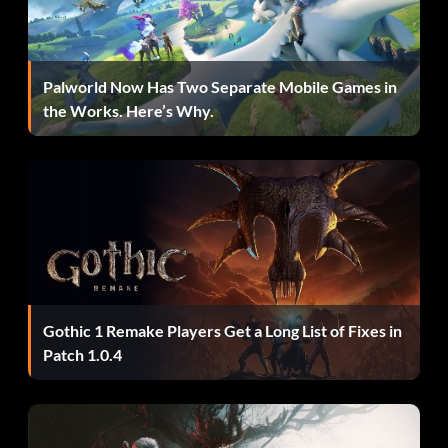
Tous les EarthGov EarthGov Circuit Set
Tous les circuits Unitology Unitology
Palworld Now Has Two Separate Mobile Games in
the Works. Here’s Why.
Tous les SCAF SCAF Circuit Set
Tous les circuits Alien Alien
Combinaisons déverrouillables :
Pour déverrouiller le... ...vous devez.. :
Gothic 1 Remake Players Get a Long List of Fixes in
Combinaison de fouille profonde Collectez toutes les
Patch 1.0.4
pièces de l'arme.
Combinaison de vol Collectez tous les artefacts.