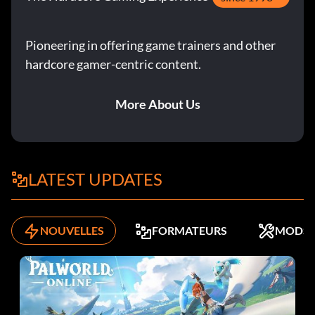
Récompenses à collectionner :
Pioneering in offering game trainers and other
hardcore gamer-centric content.
En collectant... ...vous débloquez le.. :
Toutes les pièces d'armes Ensemble de circuits de l'artisan
More About Us
Tous les circuits de construction Blueprints
All Circuits MK-II Overclocked Attachment Set
LATEST UPDATES
All Logs MK-II Overclocked Module Set
NOUVELLES
FORMATEURS
MODS
Jeu de circuits de recherche All Text Logs
All Audio Logs Comms Circuit Set
All Artifacts MK-II Overclocked Tip Set