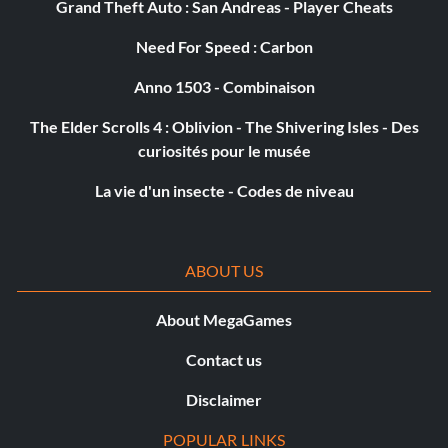
Grand Theft Auto : San Andreas - Player Cheats
Need For Speed : Carbon
Share and Share Alike (Bronze)
Anno 1503 - Combinaison
Objective: Use the RIG to give an item to your Co-Op
The Elder Scrolls 4 : Oblivion - The Shivering Isles - Des
partner.
curiosités pour le musée
La vie d'un insecte - Codes de niveau
Shootbang (Bronze)
Objective: Kill 30 Soldiers with head shots.
ABOUT US
Slow Mo (Bronze)
About MegaGames
Objective: Kill 50 enemies while they are in stasis.
Contact us
Disclaimer
Strapped (Bronze)
POPULAR LINKS