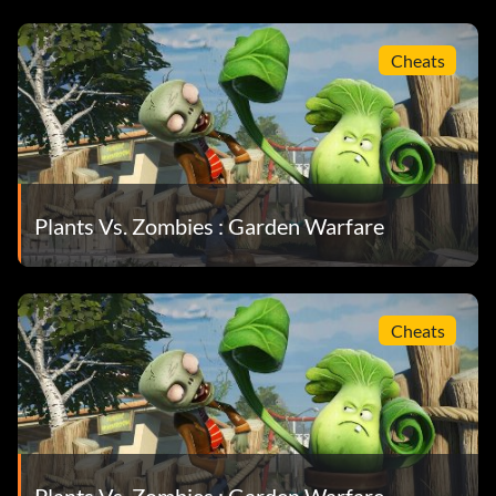
cours d'une session - 15
Super Boss - Vaincre une vague de super boss en mode
Cheats
Garden Ops - 50
Le plan astral - En tant qu'ingénieur, construisez 3
téléporteurs dans une session de jardins et de cimetières -
10
Plants Vs. Zombies : Garden Warfare
La touche de guérison - Obtenir une vantardise de maître
de la guérison 3 fois - 25
TVM Veteran - Faire partie de l'équipe gagnante pendant
Cheats
25 matches de Team Vanquish - 25
Coupe-mauvaises herbes - Éliminez 100 térébrants, 100
tournesols, 100 chompers et 100 cactus - 50
Défense contre les zombies - En tant qu'ingénieur,
Plants Vs. Zombies : Garden Warfare