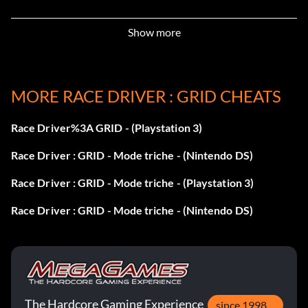
Play.com Aston Martin DBR9 vinyle
Show more
Inscrivez le code P47203845.
Voitures tunées
MORE RACE DRIVER : GRID CHEATS
Entrez le code TUN58396.
Race Driver%3A GRID - (Playstation 3)
Race Driver : GRID - Mode triche - (Nintendo DS)
Disable Opponents:
Race Driver : GRID - Mode triche - (Playstation 3)
Go to your Grid Folder and then the AI folder. Remove the
Race Driver : GRID - Mode triche - (Nintendo DS)
file "aivehicleconfig ". If you start a race, the opponents stay
and you can enjoy the race. Make a backup of this file
before removing so you can restore the game's original
functionality.
The Hardcore Gaming Experience
since 1998