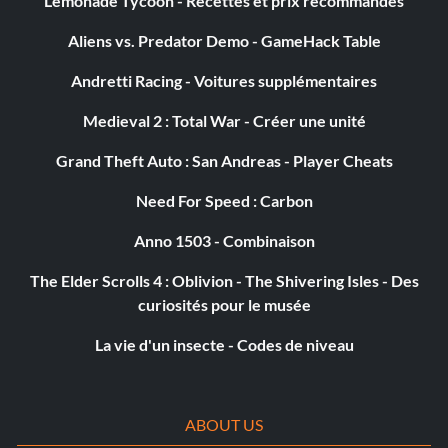
Lemonade Tycoon - Recettes et prix recommandés
Aliens vs. Predator Demo - GameHack Table
Temple - /cheat add temple
Andretti Racing - Voitures supplémentaires
Œil de scout - /cheat ajouter Œil de scout
Medieval 2 : Total War - Créer une unité
Disque de tempête - /cheat ajouter Disque de tempête
Grand Theft Auto : San Andreas - Player Cheats
Sanctuaire - /cheat add shrine
Need For Speed : Carbon
Anno 1503 - Combinaison
Codes de triche :
The Elder Scrolls 4 : Oblivion - The Shivering Isles - Des
Appuyez sur [Enter] pendant le jeu, puis tapez l'un des
curiosités pour le musée
codes suivants.
La vie d'un insecte - Codes de niveau
Résultat - Code :
ABOUT US
Ajouter du mana au héros - /cheat mana [nom du héros]+