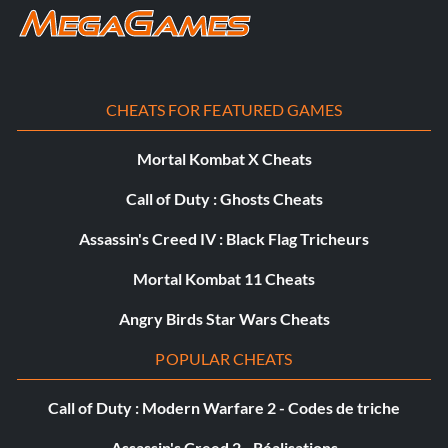
Giacomo - /cheat ajouter 1 Giacomo
doges hammer - /cheat add doges hammer
golem de verre ancien - /cheat ajouter méga golem de
CHEATS FOR FEATURED GAMES
verre
Mortal Kombat X Cheats
salamandre de sureau - /mâcher ajouter sureau
Call of Duty : Ghosts Cheats
fausse idole - /cheat add false idol
Assassin's Creed IV : Black Flag Tricheurs
golem de feu - /cheat add master golem de feu
Mortal Kombat 11 Cheats
araignée de lave - /cheat ajouter de la lave
Angry Birds Star Wars Cheats
POPULAR CHEATS
clock work man - /cheat add super
Call of Duty : Modern Warfare 2 - Codes de triche
super jugernaut - /cheat add super jugger
Assassin's Creed 2 - Réalisations