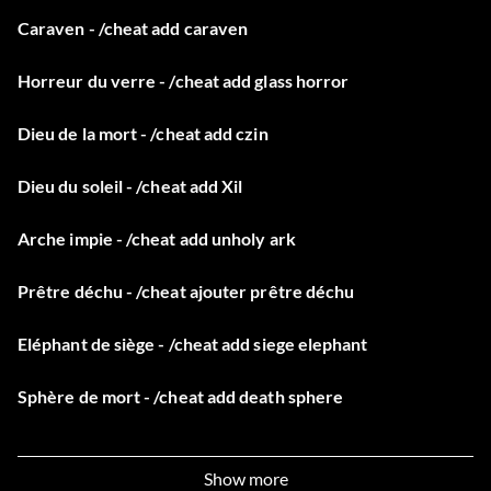
Caraven - /cheat add caraven
Horreur du verre - /cheat add glass horror
Dieu de la mort - /cheat add czin
Dieu du soleil - /cheat add Xil
Arche impie - /cheat add unholy ark
Prêtre déchu - /cheat ajouter prêtre déchu
Eléphant de siège - /cheat add siege elephant
Sphère de mort - /cheat add death sphere
Œil de scout - /cheat ajouter œil de scout
Show more