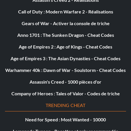
tourelles - /cheat add turrets
Call of Duty : Modern Warfare 2 - Réalisations
sawu hero - /cheat add sawu
Gears of War - Activer la console de triche
troupes d'alin sombres - /cheat add dark
Anno 1701 : The Sunken Dragon - Cheat Codes
Temple d'Ix - /cheat ajouter 1 temple de lune
Age of Empires 2 : Age of Kings - Cheat Codes
Age of Empires 3 : The Asian Dynasties - Cheat Codes
Andromolek - /cheat ajouter 1 Andromolek
Warhammer 40k : Dawn of War - Soulstorm - Cheat Codes
Arri - /cheat ajouter 1 Arri
Assassin's Creed - 1000 pièces d'or
Carlini - /cheat ajouter 1 Carlini
Company of Heroes : Tales of Valor - Codes de triche
Marid - /cheat ajouter Marid
TRENDING CHEAT
Jaguar du soleil - /cheat add jaguar du soleil
Need for Speed : Most Wanted - 10000
Kuk Fighter bomber - /cheat ajouter Kuk Fighter Bomber