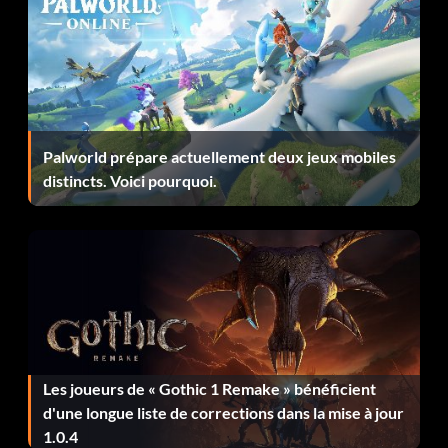
Carlina - /cheat add carlina
Sombre - /cheat add dark
Marcheur noir - /chaet add dark walker
Palworld prépare actuellement deux jeux mobiles
Damanhur - /cheat add damanhur
distincts. Voici pourquoi.
Dakhla - /cheat add dakhla
Yontash - /cheat ajouter Yontash
Chercheur de cœur en verre - /cheat add glass heart
seeker
Silena - /cheat add silena
Les joueurs de « Gothic 1 Remake » bénéficient
d'une longue liste de corrections dans la mise à jour
Chercheur de cœur de feu - /cheat add chercheur de
1.0.4