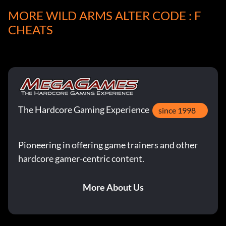
MORE WILD ARMS ALTER CODE : F
7. Sinner's Studio ; reçu de Vassim
CHEATS
8. Pandemonium ; abandonné par Turask
9. Malduke
10. Ruines de la mémoire
The Hardcore Gaming Experience
since 1998
11.Baskar Village ; acheter au marchand pour 5000 Gella
Pioneering in offering game trainers and other
12.Devils Playground ; acheter au marchand pour 10,000
Gella
hardcore gamer-centric content.
13.Adelhyde ; restaurer au niveau 4 et acheter pour 30,000
More About Us
Gella
14. boîte à puzzle ; coordonnées X:3800 Y:4200