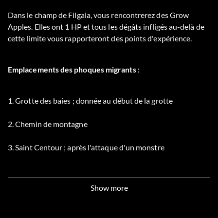
Dans le champ de Filgaia, vous rencontrerez des Grow
Apples. Elles ont 1 HP et tous les dégâts infligés au-delà de
cette limite vous rapporteront des points d'expérience.
Emplacements des phoques migrants :
1. Grotte des baies ; donnée au début de la grotte
2. Chemin de montagne
3. Saint Centour ; après l'attaque d'un monstre
4. Piège à Volcannon ; vaincre Zed
Show more
5. Abri à barrières
6. laboratoire du démon ; après avoir vaincu le scientifique