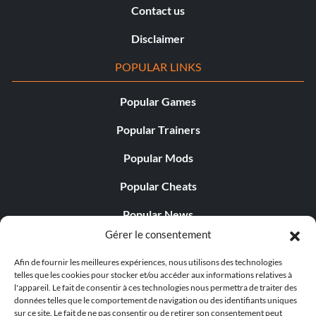
Contact us
Disclaimer
POPULAR LINKS
Popular Games
Popular Trainers
Popular Mods
Popular Cheats
Popular News
Gérer le consentement
Popular Editorials
Afin de fournir les meilleures expériences, nous utilisons des technologies
Popular Free Games
telles que les cookies pour stocker et/ou accéder aux informations relatives à
l'appareil. Le fait de consentir à ces technologies nous permettra de traiter des
LATEST UPDATES
données telles que le comportement de navigation ou des identifiants uniques
sur ce site. Le fait de ne pas consentir ou de retirer son consentement peut