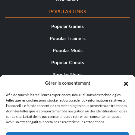
POPULAR LINKS
Popular Games
Popular Trainers
Popular Mods
Popular Cheats
Popular News
Gérer le consentement
Popular Editorials
Afin de fournir les meilleures expériences, nous utilisons des technologies
Popular Free Games
telles que les cookies pour stocker et/ou accéder aux informations relatives à
l'appareil. Le fait de consentir à ces technologies nous permettra de traiter des
LATEST UPDATES
données telles que le comportement de navigation ou des identifiants uniques
sur ce site. Le fait de ne pas consentir ou de retirer son consentement peut
avoir un effet négatif sur certaines caractéristiques et fonctions.
Palworld propose désormais deux versions mobiles