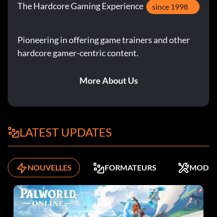
The Hardcore Gaming Experience
since 1998
Pioneering in offering game trainers and other
hardcore gamer-centric content.
More About Us
LATEST UPDATES
NOUVELLES
FORMATEURS
MODS