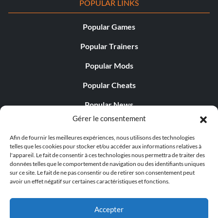
POPULAR LINKS
Popular Games
Popular Trainers
Popular Mods
Popular Cheats
Popular News
Gérer le consentement
Popular Editorials
Afin de fournir les meilleures expériences, nous utilisons des technologies
Popular Free Games
telles que les cookies pour stocker et/ou accéder aux informations relatives à
l'appareil. Le fait de consentir à ces technologies nous permettra de traiter des
LATEST UPDATES
données telles que le comportement de navigation ou des identifiants uniques
sur ce site. Le fait de ne pas consentir ou de retirer son consentement peut
avoir un effet négatif sur certaines caractéristiques et fonctions.
Palworld Now Has Two Separate Mobile...
Accepter