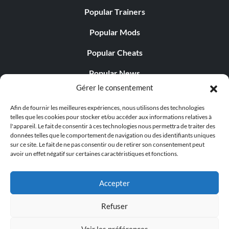
Popular Trainers
Popular Mods
Popular Cheats
Popular News
Gérer le consentement
Popular Editorials
Afin de fournir les meilleures expériences, nous utilisons des technologies
Popular Free Games
telles que les cookies pour stocker et/ou accéder aux informations relatives à
l'appareil. Le fait de consentir à ces technologies nous permettra de traiter des
LATEST UPDATES
données telles que le comportement de navigation ou des identifiants uniques
sur ce site. Le fait de ne pas consentir ou de retirer son consentement peut
avoir un effet négatif sur certaines caractéristiques et fonctions.
Does This Hire Mean Anything for Tit...
Accepter
Refuser
© 1998 - 2026 MegaGames.com All rights reserved
Voir les préférences