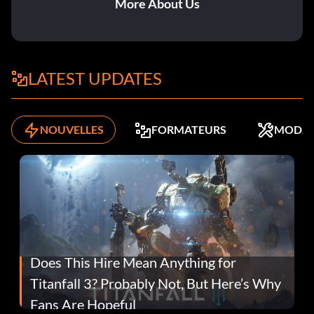
More About Us
LATEST UPDATES
NOUVELLES
FORMATEURS
MODS
Does This Hire Mean Anything for
Titanfall 3? Probably Not, But Here’s Why
Fans Are Hopeful