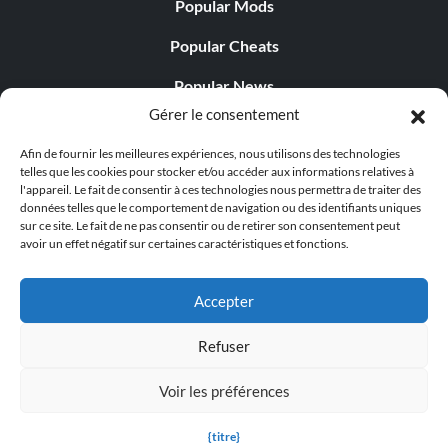
Popular Mods
Popular Cheats
Popular News
Gérer le consentement
Popular Editorials
Afin de fournir les meilleures expériences, nous utilisons des technologies
Popular Free Games
telles que les cookies pour stocker et/ou accéder aux informations relatives à
l'appareil. Le fait de consentir à ces technologies nous permettra de traiter des
LATEST UPDATES
données telles que le comportement de navigation ou des identifiants uniques
sur ce site. Le fait de ne pas consentir ou de retirer son consentement peut
avoir un effet négatif sur certaines caractéristiques et fonctions.
Does This Hire Mean Anything for Tit...
Accepter
Refuser
© 1998 - 2026 MegaGames.com All rights reserved
Voir les préférences
Privacy Policy
Terms of Service
Manage Cookie
Settings
{titre}