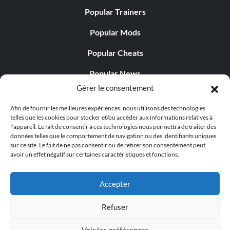
Popular Trainers
Popular Mods
Popular Cheats
Popular News
Gérer le consentement
Popular Editorials
Afin de fournir les meilleures expériences, nous utilisons des technologies
Popular Free Games
telles que les cookies pour stocker et/ou accéder aux informations relatives à
l'appareil. Le fait de consentir à ces technologies nous permettra de traiter des
LATEST UPDATES
données telles que le comportement de navigation ou des identifiants uniques
sur ce site. Le fait de ne pas consentir ou de retirer son consentement peut
avoir un effet négatif sur certaines caractéristiques et fonctions.
Gothic 1 Remake Players Get a Long L...
Accepter
Refuser
© 1998 - 2026 MegaGames.com All rights reserved
Voir les préférences