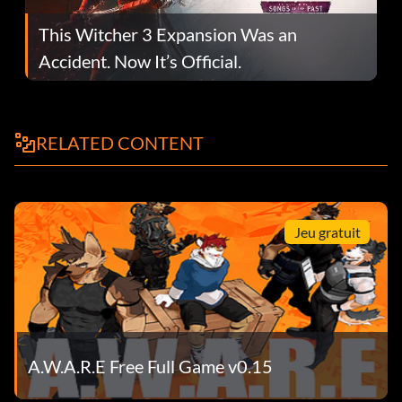
This Witcher 3 Expansion Was an
Accident. Now It’s Official.
RELATED CONTENT
Jeu gratuit
A.W.A.R.E Free Full Game v0.15