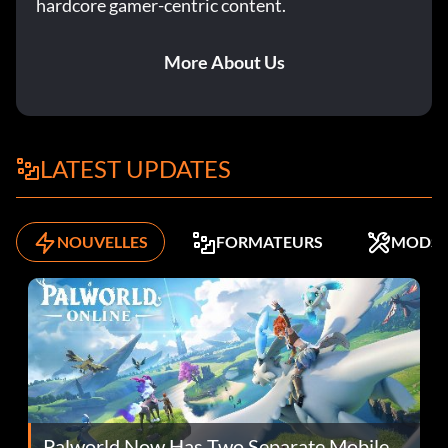
hardcore gamer-centric content.
More About Us
LATEST UPDATES
NOUVELLES
FORMATEURS
MODS
Palworld Now Has Two Separate Mobile