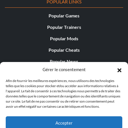
POPULAR LINKS
Popular Games
Popular Trainers
Popular Mods
Popular Cheats
Popular News
Gérer le consentement
Popular Editorials
Afin de fournir les meilleures expériences, nous utilisons des technologies
Popular Free Games
telles que les cookies pour stocker et/ou accéder aux informations relatives à
l'appareil. Le fait de consentir à ces technologies nous permettra de traiter des
LATEST UPDATES
données telles que le comportement de navigation ou des identifiants uniques
sur ce site. Le fait de ne pas consentir ou de retirer son consentement peut
avoir un effet négatif sur certaines caractéristiques et fonctions.
Does This Hire Mean Anything for Tit...
Accepter