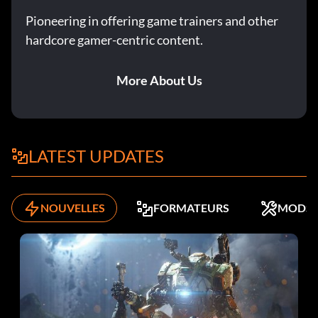
Pioneering in offering game trainers and other
hardcore gamer-centric content.
More About Us
LATEST UPDATES
NOUVELLES
FORMATEURS
MODS