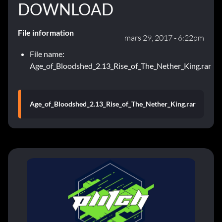
DOWNLOAD
File information
mars 29, 2017 - 6:22pm
File name:
Age_of_Bloodshed_2.13_Rise_of_The_Nether_King.rar
Age_of_Bloodshed_2.13_Rise_of_The_Nether_King.rar