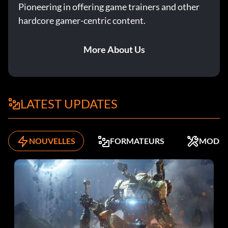
Pioneering in offering game trainers and other
hardcore gamer-centric content.
More About Us
LATEST UPDATES
NOUVELLES
FORMATEURS
MODS