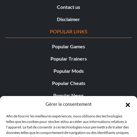
Contact us
Disclaimer
POPULAR LINKS
Popular Games
Popular Trainers
Popular Mods
Popular Cheats
Popular News
Gérer le consentement
Popular Editorials
Afin de fournir les meilleures expériences, nous utilisons des technologies
Popular Free Games
telles que les cookies pour stocker et/ou accéder aux informations relatives à
l'appareil. Le fait de consentir à ces technologies nous permettra de traiter des
LATEST UPDATES
données telles que le comportement de navigation ou des identifiants uniques