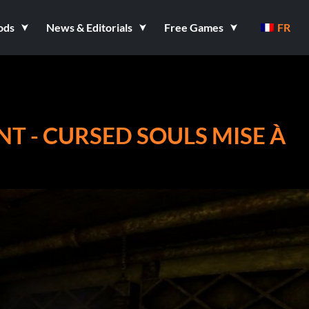
ods
News & Editorials
Free Games
FR
NT - CURSED SOULS MISE À