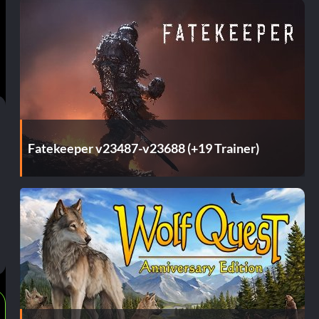
Fatekeeper v23487-v23688 (+19 Trainer)