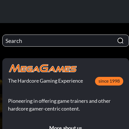
The Hardcore Gaming Experience
since 1998
Pioneering in offering game trainers and other
hardcore gamer-centric content.
More about us