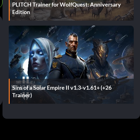
PLITCH Trainer for WolfQuest: Anniversary
Edition
Sins of a Solar Empire II v1.3-v1.61+ (+26
Trainer)