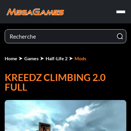
Home
Games
Half-Life 2
Mods
KREEDZ CLIMBING 2.0
FULL