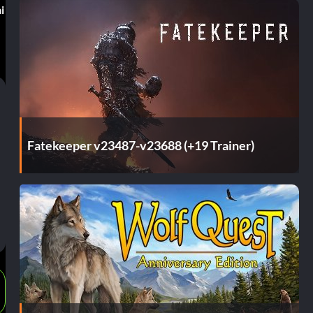
i
Fatekeeper v23487-v23688 (+19 Trainer)