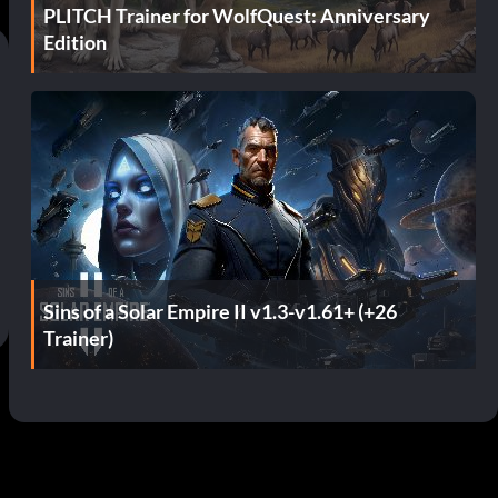
PLITCH Trainer for WolfQuest: Anniversary
Edition
Sins of a Solar Empire II v1.3-v1.61+ (+26
Trainer)