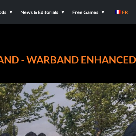
ods
News & Editorials
Free Games
FR
BAND - WARBAND ENHANCE