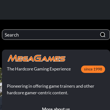
D
The Hardcore Gaming Experience
since 1998
Pioneering in offering game trainers and other
hardcore gamer-centric content.
More about us