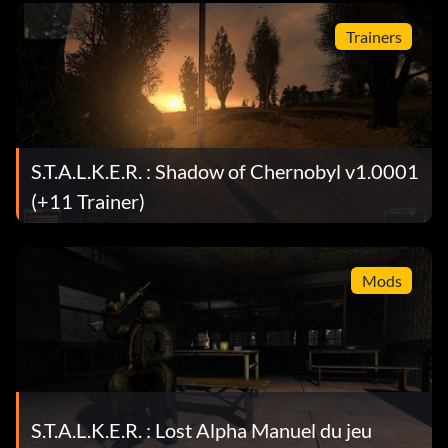
Trainers
S.T.A.L.K.E.R. : Shadow of Chernobyl v1.0001
(+11 Trainer)
Mods
S.T.A.L.K.E.R. : Lost Alpha Manuel du jeu