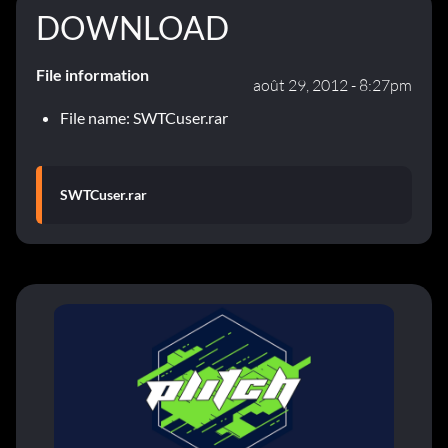
DOWNLOAD
File information
août 29, 2012 - 8:27pm
File name: SWTCuser.rar
SWTCuser.rar