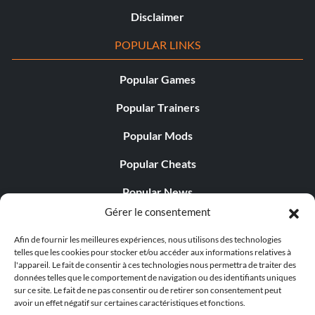
Disclaimer
POPULAR LINKS
Popular Games
Popular Trainers
Popular Mods
Popular Cheats
Popular News
Gérer le consentement
Popular Editorials
Afin de fournir les meilleures expériences, nous utilisons des technologies
Popular Free Games
telles que les cookies pour stocker et/ou accéder aux informations relatives à
l'appareil. Le fait de consentir à ces technologies nous permettra de traiter des
LATEST UPDATES
données telles que le comportement de navigation ou des identifiants uniques
sur ce site. Le fait de ne pas consentir ou de retirer son consentement peut
avoir un effet négatif sur certaines caractéristiques et fonctions.