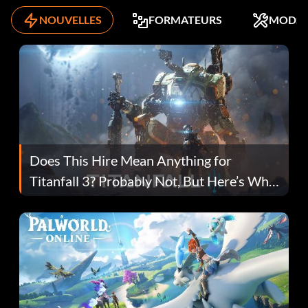
NOUVELLES
FORMATEURS
MODS
Does This Hire Mean Anything for
Titanfall 3? Probably Not, But Here’s Why
Fans Are Hopeful