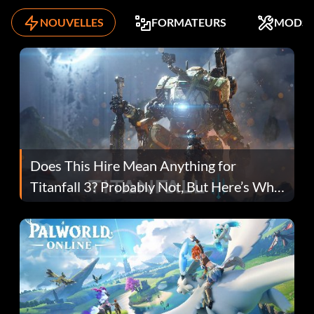
NOUVELLES
FORMATEURS
MODS
Does This Hire Mean Anything for
Titanfall 3? Probably Not, But Here’s Why
Fans Are Hopeful