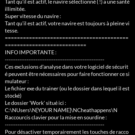
Tant qu'il est actif, le navire sélectionné ( !) a une santé 
illimitée.

Super vitesse du navire :

Tant qu'il est actif, votre navire est toujours à pleine vi
tesse.

=========================================
===========================

INFO IMPORTANTE :

-------------------------------------------------------

Ces exclusions d'analyse dans votre logiciel de sécurit
é peuvent être nécessaires pour faire fonctionner ce si
mulateur :

Le fichier exe du trainer (ou le dossier dans lequel il est 
stocké)

Le dossier 'Work' situé ici :

C:\NUsers\N[YOUR NAME]\NCheathappens\N

Raccourcis clavier pour la mise en sourdine :

-------------------------------------------------------

Pour désactiver temporairement les touches de racco