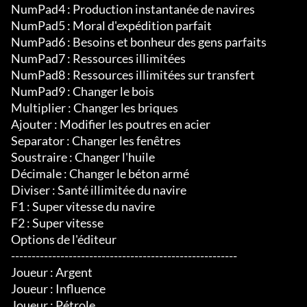
NumPad4 : Production instantanée de navires

NumPad5 : Moral d'expédition parfait

NumPad6 : Besoins et bonheur des gens parfaits

NumPad7 : Ressources illimitées

NumPad8 : Ressources illimitées sur transfert

NumPad9 : Changer le bois

Multiplier : Changer les briques

Ajouter : Modifier les poutres en acier

Separator : Changer les fenêtres

Soustraire : Changer l'huile

Décimale : Changer le béton armé

Diviser : Santé illimitée du navire

F1 : Super vitesse du navire

F2 : Super vitesse

Options de l'éditeur

-------------------------------------------------------

Joueur : Argent

Joueur : Influence

Joueur : Pétrole
