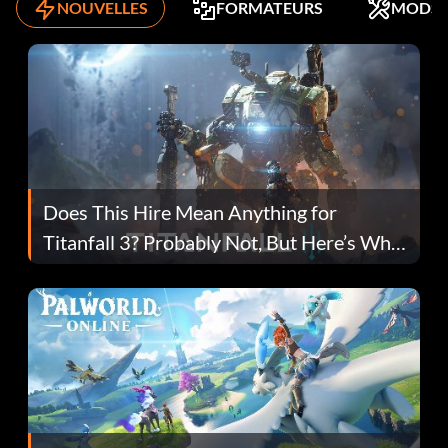
NOUVELLES
FORMATEURS
MODS
Does This Hire Mean Anything for
Titanfall 3? Probably Not, But Here’s Why
Fans Are Hopeful