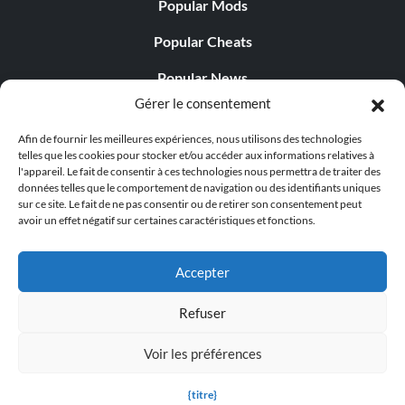
Popular Mods
Popular Cheats
Popular News
Gérer le consentement
Popular Editorials
Afin de fournir les meilleures expériences, nous utilisons des technologies
Popular Free Games
telles que les cookies pour stocker et/ou accéder aux informations relatives à
l'appareil. Le fait de consentir à ces technologies nous permettra de traiter des
LATEST UPDATES
données telles que le comportement de navigation ou des identifiants uniques
sur ce site. Le fait de ne pas consentir ou de retirer son consentement peut
avoir un effet négatif sur certaines caractéristiques et fonctions.
Does This Hire Mean Anything for Tit...
Accepter
Refuser
© 1998 - 2026 MegaGames.com All rights reserved
Voir les préférences
Privacy Policy
Terms of Service
Manage Cookie
Settings
{titre}