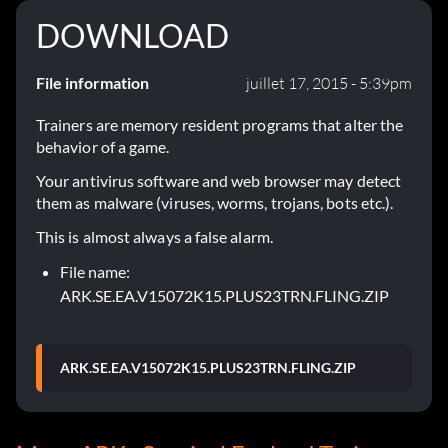
DOWNLOAD
File information
juillet 17, 2015 - 5:39pm
Trainers are memory resident programs that alter the
behavior of a game.
Your antivirus software and web browser may detect
them as malware (viruses, worms, trojans, bots etc.).
This is almost always a false alarm.
File name:
ARK.SE.EA.V15072K15.PLUS23TRN.FLING.ZIP
ARK.SE.EA.V15072K15.PLUS23TRN.FLING.ZIP