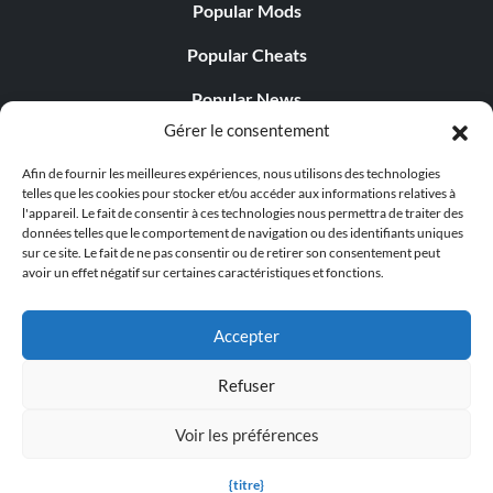
Popular Mods
Popular Cheats
Popular News
Gérer le consentement
Popular Editorials
Afin de fournir les meilleures expériences, nous utilisons des technologies
Popular Free Games
telles que les cookies pour stocker et/ou accéder aux informations relatives à
l'appareil. Le fait de consentir à ces technologies nous permettra de traiter des
LATEST UPDATES
données telles que le comportement de navigation ou des identifiants uniques
sur ce site. Le fait de ne pas consentir ou de retirer son consentement peut
avoir un effet négatif sur certaines caractéristiques et fonctions.
Does This Hire Mean Anything for Tit...
Accepter
Refuser
© 1998 - 2026 MegaGames.com All rights reserved
Voir les préférences
Privacy Policy
Terms of Service
Manage Cookie
Settings
{titre}