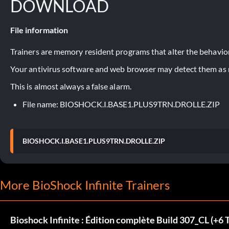
DOWNLOAD
File information
Trainers are memory resident programs that alter the behavior
Your antivirus software and web browser may detect them as ma
This is almost always a false alarm.
File name: BIOSHOCK.I.BASE1.PLUS9TRN.DROLLE.ZIP
BIOSHOCK.I.BASE1.PLUS9TRN.DROLLE.ZIP
More BioShock Infinite Trainers
Bioshock Infinite : Édition complète Build 307_CL (+6 