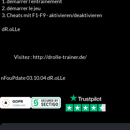
  1. démarrer l'entraînement

  2. démarrer le jeu

  3. Cheats mit F1-F9 - aktivieren/deaktivieren

  dR.oLLe

                Visitez : http://drolle-trainer.de/

 nFouPdate 03.10.04 dR.oLLe