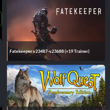
Fatekeeper v23487-v23688 (+19 Trainer)