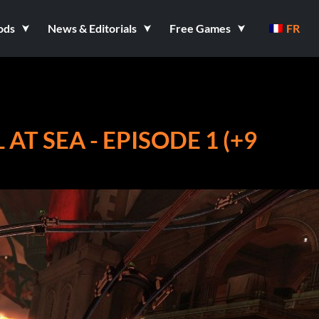
ods
News & Editorials
Free Games
FR
AT SEA - EPISODE 1 (+9