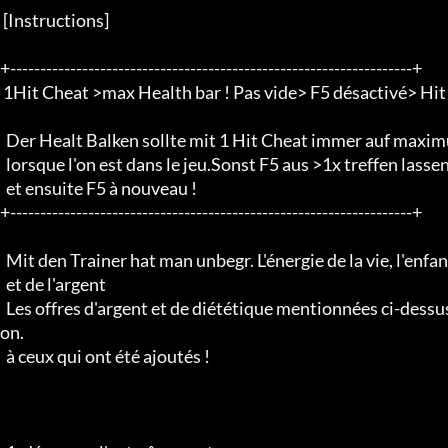
 [Instructions]

+-------------------------------------------------------------------+

 1Hit Cheat >max Health bar ! Pas vide> F5 désactivé> Hit> activé !

  Der Healt Balken sollte mit 1 Hit Cheat immer auf maximun sein

  lorsque l'on est dans le jeu.Sonst F5 aus >1x treffen lassen

  et ensuite F5 à nouveau !

+-------------------------------------------------------------------+

  Mit den Trainer hat man unbegr. L'énergie de la vie, l'enfant, l'homme

  et de l'argent

  Les offres d'argent et de diététique mentionnées ci-dessus seront ajoutées à celles qui sont déjà en cours de réalisati
on.

  à ceux qui ont été ajoutés !
