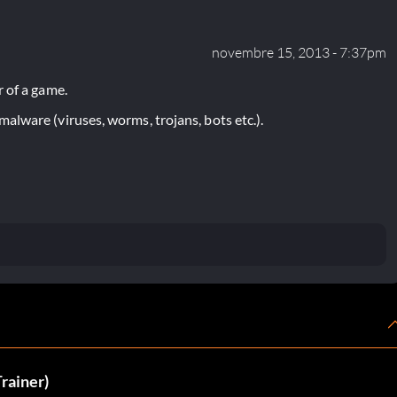
novembre 15, 2013 - 7:37pm
 of a game.
lware (viruses, worms, trojans, bots etc.).
Trainer)