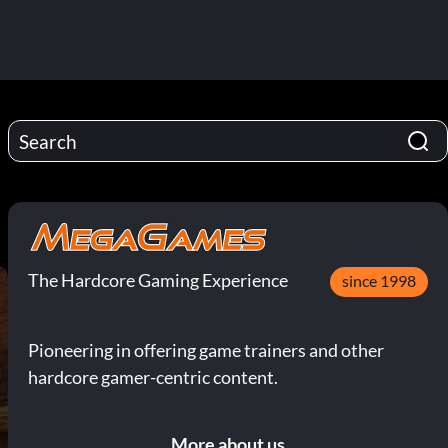
The Hardcore Gaming Experience
since 1998
Pioneering in offering game trainers and other
hardcore gamer-centric content.
More about us