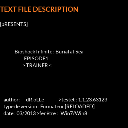
TEXT FILE DESCRIPTION
[pRESENTS]

                 Bioshock Infinite : Burial at Sea

                            EPISODE1

                          > TRAINER <       

    author:       dR.oLLe                 >testet : 1.1.23.63123

    type de version : Formateur [RELOADED]

    date : 03/2013 >fenêtre :   Win7/Win8
