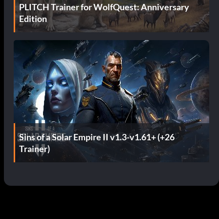
PLITCH Trainer for WolfQuest: Anniversary
Edition
Sins of a Solar Empire II v1.3-v1.61+ (+26
Trainer)