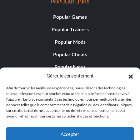
POPULAR LINKS
Popular Games
Popular Trainers
Popular Mods
Popular Cheats
Popular News
Gérer le consentement
Popular Editorials
Afin de fournir les meilleures expériences, nous utilisons des technologies
Popular Free Games
telles que les cookies pour stocker et/ou accéder aux informations relatives à
l'appareil. Le fait de consentir à ces technologies nous permettra de traiter des
LATEST UPDATES
données telles que le comportement de navigation ou des identifiants uniques
sur ce site. Le fait de ne pas consentir ou de retirer son consentement peut
avoir un effet négatif sur certaines caractéristiques et fonctions.
Does This Hire Mean Anything for Tit...
Accepter