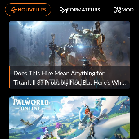
NOUVELLES
FORMATEURS
MODS
Does This Hire Mean Anything for
Titanfall 3? Probably Not, But Here’s Why
Fans Are Hopeful