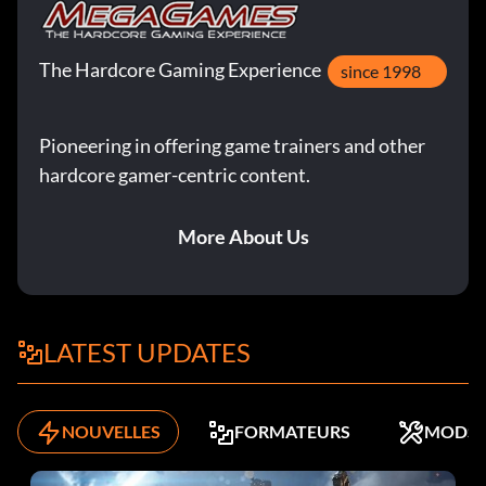
The Hardcore Gaming Experience
since 1998
Pioneering in offering game trainers and other
hardcore gamer-centric content.
More About Us
LATEST UPDATES
NOUVELLES
FORMATEURS
MODS