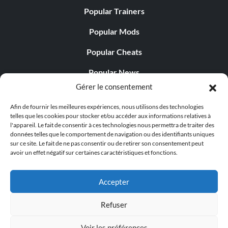
Popular Trainers
Popular Mods
Popular Cheats
Popular News
Gérer le consentement
Popular Editorials
Afin de fournir les meilleures expériences, nous utilisons des technologies
Popular Free Games
telles que les cookies pour stocker et/ou accéder aux informations relatives à
l'appareil. Le fait de consentir à ces technologies nous permettra de traiter des
LATEST UPDATES
données telles que le comportement de navigation ou des identifiants uniques
sur ce site. Le fait de ne pas consentir ou de retirer son consentement peut
avoir un effet négatif sur certaines caractéristiques et fonctions.
Palworld propose désormais deux versions mobiles
distinctes...
Accepter
Refuser
Voir les préférences