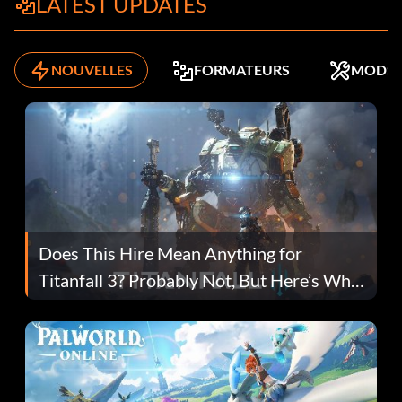
LATEST UPDATES
NOUVELLES
FORMATEURS
MODS
Does This Hire Mean Anything for
Titanfall 3? Probably Not, But Here’s Why
Fans Are Hopeful