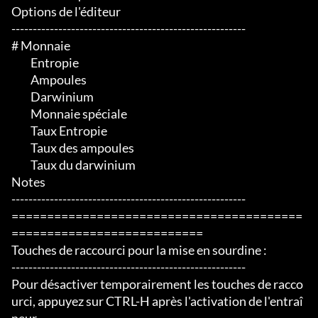
Options de l'éditeur

-------------------------------------------------------

# Monnaie

	 Entropie

	 Ampoules

	 Darwinium

	 Monnaie spéciale

	 Taux Entropie

	 Taux des ampoules

	 Taux du darwinium

Notes

-------------------------------------------------------

=========================================
===========================

Touches de raccourci pour la mise en sourdine :

-------------------------------------------------------

Pour désactiver temporairement les touches de racco
urci, appuyez sur CTRL-H après l'activation de l'entraî