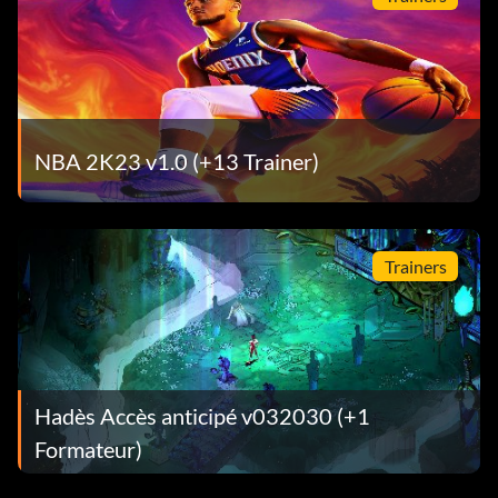
NBA 2K23 v1.0 (+13 Trainer)
Trainers
Hadès Accès anticipé v032030 (+1
Formateur)