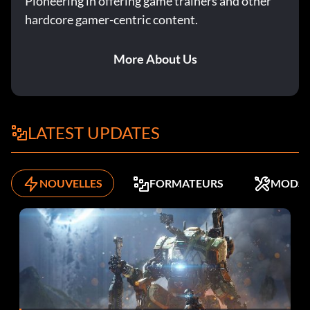
Pioneering in offering game trainers and other
hardcore gamer-centric content.
More About Us
LATEST UPDATES
NOUVELLES
FORMATEURS
MODS