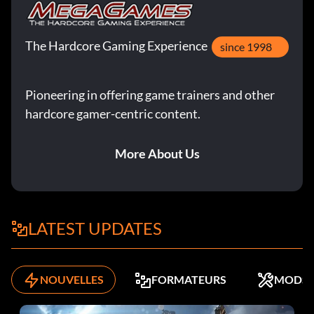
The Hardcore Gaming Experience
since 1998
Pioneering in offering game trainers and other
hardcore gamer-centric content.
More About Us
LATEST UPDATES
NOUVELLES
FORMATEURS
MODS