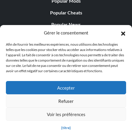
Popular Mods
Popular Cheats
Popular News
Gérer le consentement
Popular Editorials
Afin de fournir les meilleures expériences, nous utilisons des technologies
Popular Free Games
telles que les cookies pour stocker et/ou accéder aux informations relatives à
l'appareil. Le fait de consentir à ces technologies nous permettra de traiter des
LATEST UPDATES
données telles que le comportement de navigation ou des identifiants uniques
sur ce site. Le fait de ne pas consentir ou de retirer son consentement peut
avoir un effet négatif sur certaines caractéristiques et fonctions.
Palworld propose désormais deux versions mobiles
distinctes...
Accepter
Refuser
Voir les préférences
© 1998 - 2026 MegaGames.com All rights reserved
Privacy Policy
Terms of Service
Manage Cookie
{titre}