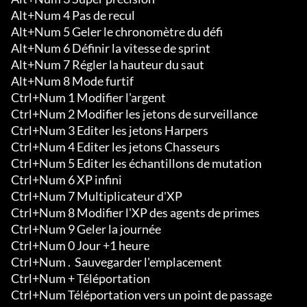
Alt+Num 4 Pas de recul

Alt+Num 5 Geler le chronomètre du défi

Alt+Num 6 Définir la vitesse de sprint

Alt+Num 7 Régler la hauteur du saut

Alt+Num 8 Mode furtif

Ctrl+Num 1 Modifier l'argent

Ctrl+Num 2 Modifier les jetons de surveillance

Ctrl+Num 3 Editer les jetons Harpers

Ctrl+Num 4 Editer les jetons Chasseurs

Ctrl+Num 5 Editer les échantillons de mutation

Ctrl+Num 6 XP infini

Ctrl+Num 7 Multiplicateur d'XP

Ctrl+Num 8 Modifier l'XP des agents de primes

Ctrl+Num 9 Geler la journée

Ctrl+Num 0 Jour +1 heure

Ctrl+Num .  Sauvegarder l'emplacement

Ctrl+Num + Téléportation

Ctrl+Num Téléportation vers un point de passage