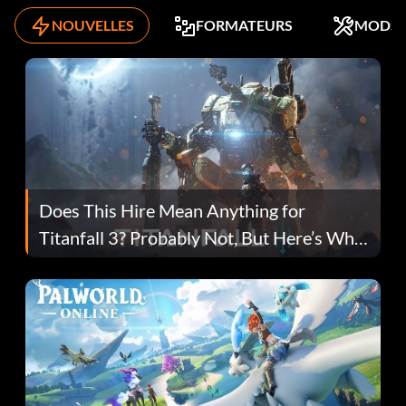
NOUVELLES
FORMATEURS
MODS
Does This Hire Mean Anything for
Titanfall 3? Probably Not, But Here’s Why
Fans Are Hopeful