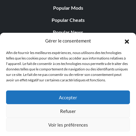
Popular Mods
Popular Cheats
Popular News
Gérer le consentement
Popular Editorials
Afin de fournir les meilleures expériences, nous utilisons des technologies
Popular Free Games
telles que les cookies pour stocker et/ou accéder aux informations relatives à
l'appareil. Le fait de consentir à ces technologies nous permettra de traiter des
LATEST UPDATES
données telles que le comportement de navigation ou des identifiants uniques
sur ce site. Le fait de ne pas consentir ou de retirer son consentement peut
avoir un effet négatif sur certaines caractéristiques et fonctions.
Does This Hire Mean Anything for Tit...
Accepter
Refuser
© 1998 - 2026 MegaGames.com All rights reserved
Voir les préférences
Privacy Policy
Terms of Service
Manage Cookie