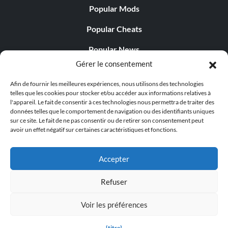
Popular Mods
Popular Cheats
Popular News
Gérer le consentement
Popular Editorials
Afin de fournir les meilleures expériences, nous utilisons des technologies
Popular Free Games
telles que les cookies pour stocker et/ou accéder aux informations relatives à
l'appareil. Le fait de consentir à ces technologies nous permettra de traiter des
LATEST UPDATES
données telles que le comportement de navigation ou des identifiants uniques
sur ce site. Le fait de ne pas consentir ou de retirer son consentement peut
avoir un effet négatif sur certaines caractéristiques et fonctions.
Palworld propose désormais deux versions mobiles
distinctes...
Accepter
Refuser
Voir les préférences
© 1998 - 2026 MegaGames.com All rights reserved
Privacy Policy
Terms of Service
Manage Cookie
{titre}