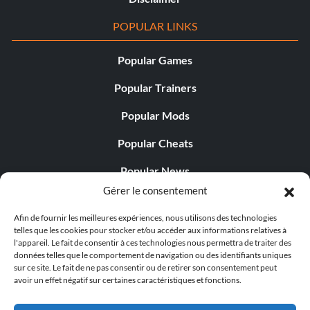
POPULAR LINKS
Popular Games
Popular Trainers
Popular Mods
Popular Cheats
Popular News
Gérer le consentement
Popular Editorials
Afin de fournir les meilleures expériences, nous utilisons des technologies
Popular Free Games
telles que les cookies pour stocker et/ou accéder aux informations relatives à
l'appareil. Le fait de consentir à ces technologies nous permettra de traiter des
LATEST UPDATES
données telles que le comportement de navigation ou des identifiants uniques
sur ce site. Le fait de ne pas consentir ou de retirer son consentement peut
avoir un effet négatif sur certaines caractéristiques et fonctions.
Does This Hire Mean Anything for Tit...