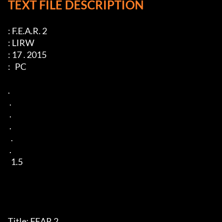
TEXT FILE DESCRIPTION
: F.E.A.R. 2

: LIRW

: 17 . 2015

:   PC 

.

 .

 .

 .

  .

 .

  1.5

Title: FEAR 2
