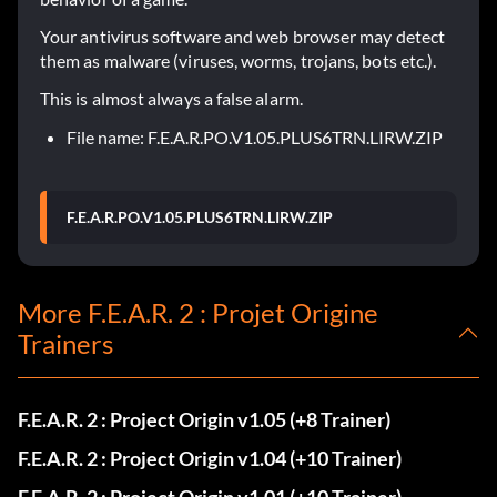
Your antivirus software and web browser may detect
them as malware (viruses, worms, trojans, bots etc.).
This is almost always a false alarm.
File name: F.E.A.R.PO.V1.05.PLUS6TRN.LIRW.ZIP
F.E.A.R.PO.V1.05.PLUS6TRN.LIRW.ZIP
More F.E.A.R. 2 : Projet Origine
Trainers
F.E.A.R. 2 : Project Origin v1.05 (+8 Trainer)
F.E.A.R. 2 : Project Origin v1.04 (+10 Trainer)