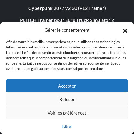
Cyberpunk 2077 v2.30 (+12 Trainer)
PLITCH Trainer pour Euro Truck Simulator 2
Gérer le consentement
Dying Light 2 Stay Human v1.0-v1.24+ (+33 Trainer)
Afin de fournir les meilleures expériences, nous utilisons des technologies
PLITCH Trainer pour theHunter : Call of the Wild
telles que les cookies pour stocker et/ou accéder aux informations relatives à
l'appareil. Le fait de consentir à ces technologies nous permettra de traiter des
Starfield v1.15.222.0 (+27 Trainer)
données telles que le comportement de navigation ou des identifiants uniques
sur ce site. Le fait de ne pas consentir ou de retirer son consentement peut
Legend of Mortal v1.0+ (+44 Trainer)
avoir un effet négatif sur certaines caractéristiques et fonctions.
The Elder Scrolls IV : Oblivion Remastered v1.512.105.0
Accepter
(+44 Trainer)
Formateur PLITCH pour STARFIELD
Refuser
PLITCH Trainer pour S.T.A.L.K.E.R. 2 : Heart of Chornobyl
Voir les préférences
theHunter : Call of the Wild v3054373 (+17 Trainer)
{titre}