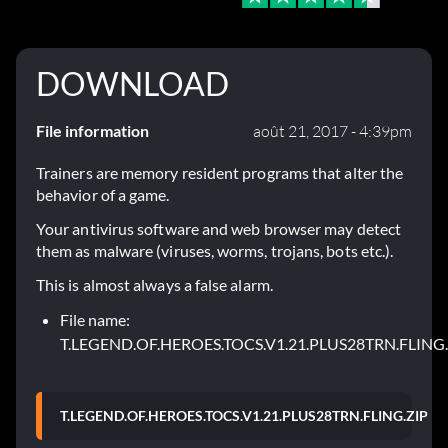
DOWNLOAD
File information
août 21, 2017 - 4:39pm
Trainers are memory resident programs that alter the
behavior of a game.
Your antivirus software and web browser may detect
them as malware (viruses, worms, trojans, bots etc.).
This is almost always a false alarm.
File name:
T.LEGEND.OF.HEROES.TOCS.V1.21.PLUS28TRN.FLING.
T.LEGEND.OF.HEROES.TOCS.V1.21.PLUS28TRN.FLING.ZIP