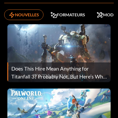
NOUVELLES
FORMATEURS
MODS
Does This Hire Mean Anything for
Titanfall 3? Probably Not, But Here’s Why
Fans Are Hopeful