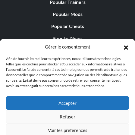
Popular Trainers
Popular Mods
Popular Cheats
Popular News
Gérer le consentement
Popular Editorials
Afin de fournir les meilleures expériences, nous utilisons des technologies
Popular Free Games
telles que les cookies pour stocker et/ou accéder aux informations relatives à
l'appareil. Le fait de consentir à ces technologies nous permettra de traiter des
LATEST UPDATES
données telles que le comportement de navigation ou des identifiants uniques
sur ce site. Le fait de ne pas consentir ou de retirer son consentement peut
avoir un effet négatif sur certaines caractéristiques et fonctions.
Does This Hire Mean Anything for Tit...
Accepter
Refuser
© 1998 - 2026 MegaGames.com All rights reserved
Voir les préférences