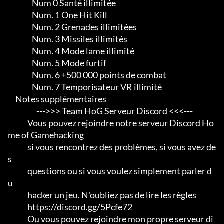
                Num 0 Santé illimitée

                Num. 1 One Hit Kill

                Num. 2 Grenades illimitées

                Num. 3 Missiles illimités

                Num. 4 Mode lame illimité

                Num. 5 Mode furtif

                Num. 6 +500 000 points de combat

                Num. 7 Temporisateur VR illimité

     Notes supplémentaires

                   --->>> Team HoG Serveur Discord <<<---

             Vous pouvez rejoindre notre serveur Discord Ho
me of Gamehacking

             si vous rencontrez des problèmes, si vous avez de
s

             questions ou si vous voulez simplement parler d
u

             hacker un jeu. N'oubliez pas de lire les règles

             https://discord.gg/5Pcfe72

             Ou vous pouvez rejoindre mon propre serveur di