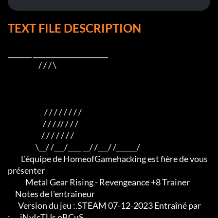
TEXT FILE DESCRIPTION
_______ ______________________

                     / / / \

                         / / / / / / / /

                        / / / // / / /

                       / / / / / / /

                   \__/ /___/____ __/ /___/ /______/

         L'équipe de HomeofGamehacking est fière de vous 
présenter

            Metal Gear Rising - Revengeance +8 Trainer

     Notes de l'entraîneur

       Version du jeu :.STEAM 07-12-2023 Entraîné par 
:.....iNvIcTUs oRCuS
