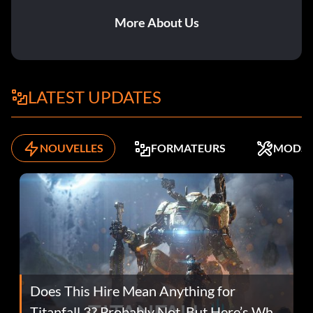
More About Us
LATEST UPDATES
NOUVELLES
FORMATEURS
MODS
Does This Hire Mean Anything for
Titanfall 3? Probably Not, But Here’s Why