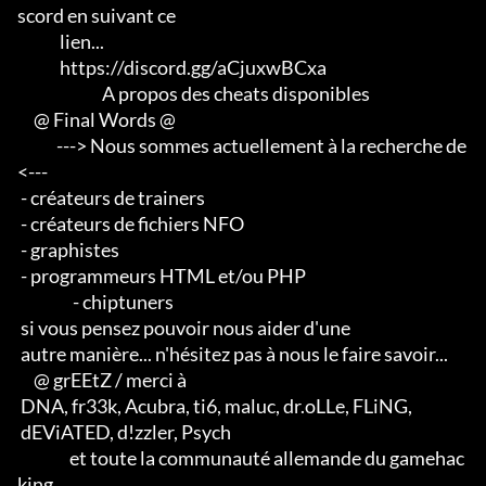
scord en suivant ce

             lien...                                                 

             https://discord.gg/aCjuxwBCxa

                          A propos des cheats disponibles

     @ Final Words @

            ---> Nous sommes actuellement à la recherche de 
<--- 

 - créateurs de trainers 

 - créateurs de fichiers NFO 

 - graphistes 

 - programmeurs HTML et/ou PHP                       

                 - chiptuners

 si vous pensez pouvoir nous aider d'une 

 autre manière... n'hésitez pas à nous le faire savoir...

     @ grEEtZ / merci à

 DNA, fr33k, Acubra, ti6, maluc, dr.oLLe, FLiNG, 

 dEViATED, d!zzler, Psych                    

                et toute la communauté allemande du gamehac
king
