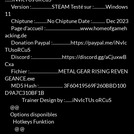
       Version :.................STEAM Testé sur :..........Windows 
11

       Chiptune :..........No Chiptune Date :........... Dec 2023

       Page d'accueil :.............................www.homeofgameh
acking.de

       Donation Paypal :...............https://paypal.me/iNvIc
TUsoRCuS

       Discord :.........................https://discord.gg/aCjuxwB
Cxa

       Fichier :........................METAL GEAR RISING REVEN
GEANCE.exe

       MD5 Hash :.................... 3F60419569F260BBD100
D9A7C310BF1B

                   Trainer Design by :......iNvIcTUs oRCuS

      @@

      Options disponibles

         Hotkeys Funktion

           @ @
