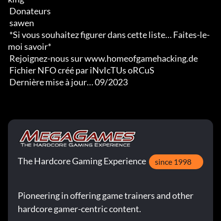
 Donateurs

 sawen

 *Si vous souhaitez figurer dans cette liste… Faites-le-
moi savoir*

 Rejoignez-nous sur www.homeofgamehacking.de

 Fichier NFO créé par iNvIcTUs oRCuS

 Dernière mise à jour… 09/2023
The Hardcore Gaming Experience
since 1998
Pioneering in offering game trainers and other
hardcore gamer-centric content.