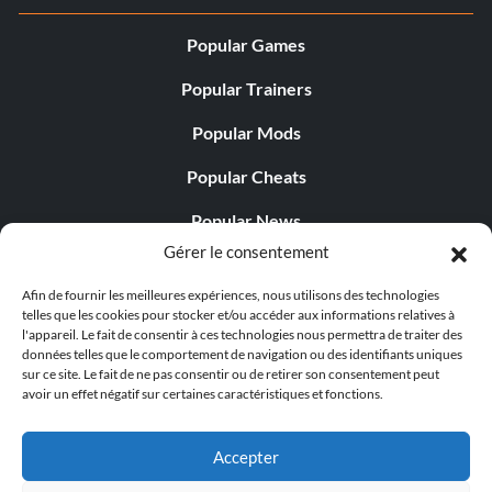
Popular Games
Popular Trainers
Popular Mods
Popular Cheats
Popular News
Gérer le consentement
Popular Editorials
Afin de fournir les meilleures expériences, nous utilisons des technologies
Popular Free Games
telles que les cookies pour stocker et/ou accéder aux informations relatives à
l'appareil. Le fait de consentir à ces technologies nous permettra de traiter des
LATEST UPDATES
données telles que le comportement de navigation ou des identifiants uniques
sur ce site. Le fait de ne pas consentir ou de retirer son consentement peut
avoir un effet négatif sur certaines caractéristiques et fonctions.
Does This Hire Mean Anything for Tit...
Accepter