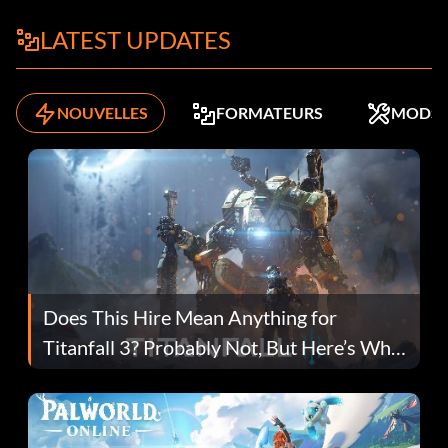
LATEST UPDATES
NOUVELLES
FORMATEURS
MODS
Does This Hire Mean Anything for
Titanfall 3? Probably Not, But Here’s Why
Fans Are Hopeful