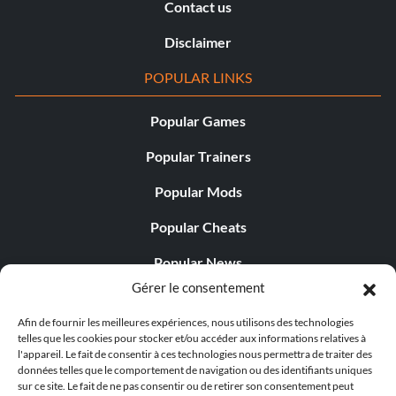
Contact us
Disclaimer
POPULAR LINKS
Popular Games
Popular Trainers
Popular Mods
Popular Cheats
Popular News
Gérer le consentement
Popular Editorials
Afin de fournir les meilleures expériences, nous utilisons des technologies
Popular Free Games
telles que les cookies pour stocker et/ou accéder aux informations relatives à
l'appareil. Le fait de consentir à ces technologies nous permettra de traiter des
LATEST UPDATES
données telles que le comportement de navigation ou des identifiants uniques
sur ce site. Le fait de ne pas consentir ou de retirer son consentement peut