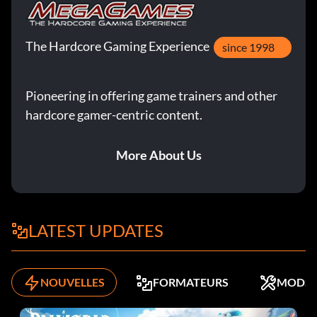
The Hardcore Gaming Experience
since 1998
Pioneering in offering game trainers and other
hardcore gamer-centric content.
More About Us
LATEST UPDATES
NOUVELLES
FORMATEURS
MODS