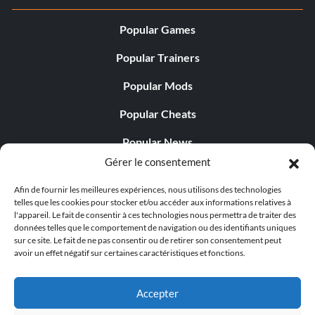
Popular Games
Popular Trainers
Popular Mods
Popular Cheats
Popular News
Gérer le consentement
Popular Editorials
Afin de fournir les meilleures expériences, nous utilisons des technologies
Popular Free Games
telles que les cookies pour stocker et/ou accéder aux informations relatives à
l'appareil. Le fait de consentir à ces technologies nous permettra de traiter des
LATEST UPDATES
données telles que le comportement de navigation ou des identifiants uniques
sur ce site. Le fait de ne pas consentir ou de retirer son consentement peut
avoir un effet négatif sur certaines caractéristiques et fonctions.
Palworld Now Has Two Separate Mobile...
Accepter