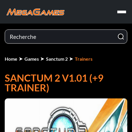
Home
Games
Sanctum 2
Trainers
SANCTUM 2 V1.01 (+9
TRAINER)