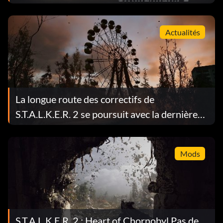
Actualités
La longue route des correctifs de
S.T.A.L.K.E.R. 2 se poursuit avec la dernière
mise à jour.
Mods
S.T.A.L.K.E.R. 2 : Heart of Chornobyl Pas de