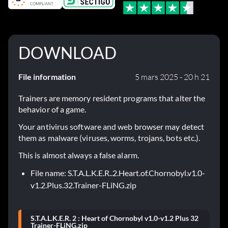
DOWNLOAD
File information
5 mars 2025 - 20 h 21
Trainers are memory resident programs that alter the
behavior of a game.
Your antivirus software and web browser may detect
them as malware (viruses, worms, trojans, bots etc.).
This is almost always a false alarm.
File name: S.T.A.L.K.E.R..2.Heart.of.Chornobyl.v1.0-
v1.2.Plus.32.Trainer-FLiNG.zip
S.T.A.L.K.E.R. 2 : Heart of Chornobyl v1.0-v1.2 Plus 32
Trainer-FLiNG.zip