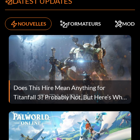
LATEST UPDATES
NOUVELLES
FORMATEURS
MODS
Does This Hire Mean Anything for
Titanfall 3? Probably Not, But Here’s Why
Fans Are Hopeful