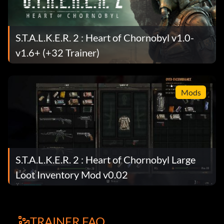
S.T.A.L.K.E.R. 2 : Heart of Chornobyl v1.0-
v1.6+ (+32 Trainer)
Mods
S.T.A.L.K.E.R. 2 : Heart of Chornobyl Large
Loot Inventory Mod v0.02
TRAINER FAQ