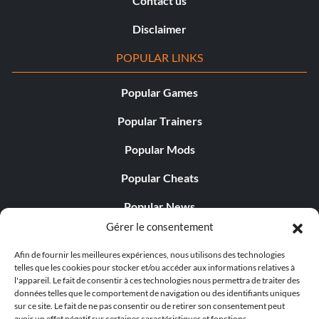
Contact us
Disclaimer
POPULAR LINKS
Popular Games
Popular Trainers
Popular Mods
Popular Cheats
Popular News
Gérer le consentement
Popular Editorials
Afin de fournir les meilleures expériences, nous utilisons des technologies
Popular Free Games
telles que les cookies pour stocker et/ou accéder aux informations relatives à
l'appareil. Le fait de consentir à ces technologies nous permettra de traiter des
LATEST UPDATES
données telles que le comportement de navigation ou des identifiants uniques
sur ce site. Le fait de ne pas consentir ou de retirer son consentement peut
avoir un effet négatif sur certaines caractéristiques et fonctions.