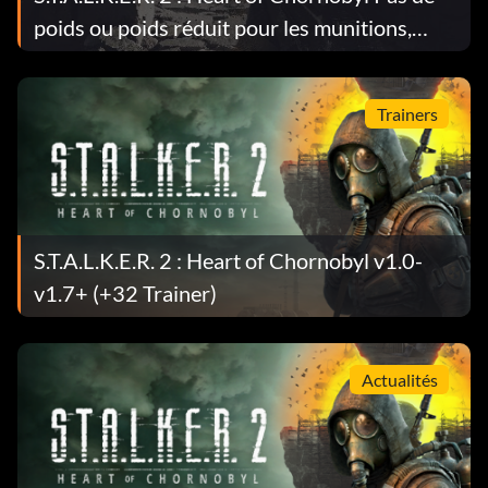
poids ou poids réduit pour les munitions,
grenades, médicaments et nourriture Mod
v1.0
Trainers
S.T.A.L.K.E.R. 2 : Heart of Chornobyl v1.0-
v1.7+ (+32 Trainer)
Actualités