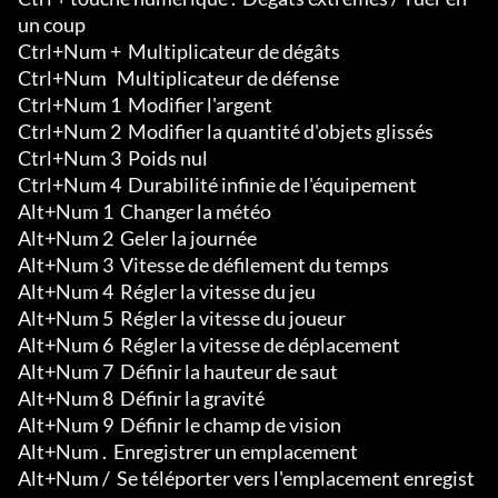
un coup

Ctrl+Num +  Multiplicateur de dégâts

Ctrl+Num   Multiplicateur de défense

Ctrl+Num 1  Modifier l'argent 

Ctrl+Num 2  Modifier la quantité d'objets glissés 

Ctrl+Num 3  Poids nul 

Ctrl+Num 4  Durabilité infinie de l'équipement 

Alt+Num 1  Changer la météo

Alt+Num 2  Geler la journée

Alt+Num 3  Vitesse de défilement du temps

Alt+Num 4  Régler la vitesse du jeu

Alt+Num 5  Régler la vitesse du joueur

Alt+Num 6  Régler la vitesse de déplacement

Alt+Num 7  Définir la hauteur de saut 

Alt+Num 8  Définir la gravité 

Alt+Num 9  Définir le champ de vision

Alt+Num .  Enregistrer un emplacement

Alt+Num /  Se téléporter vers l'emplacement enregist