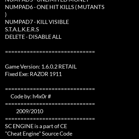
NUMPAD6 - ONE HIT KILLS ( MUTANTS 

)

NUMPAD7 - KILL VISIBLE 

S.T.A.L.K.E.R.S

DELETE - DISABLE ALL

=============================

Game Version: 1.6.0.2 RETAIL

Fixed Exe: RAZOR 1911

============================= 

      Code by: h4x0r #  

=============================

            2009/2010      

=============================

SC ENGINE is a part of CE

"Cheat Engine" Source Code
