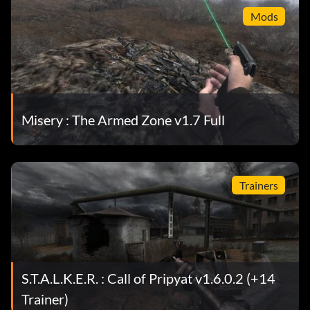
Mods
Misery : The Armed Zone v1.7 Full
Trainers
S.T.A.L.K.E.R. : Call of Pripyat v1.6.0.2 (+14
Trainer)