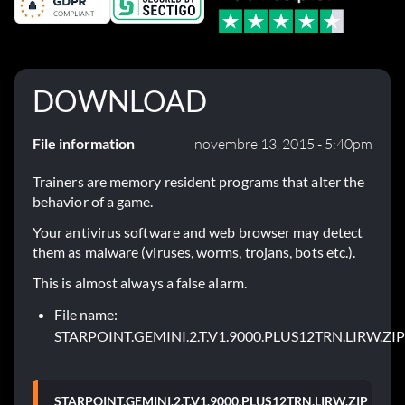
DOWNLOAD
File information
novembre 13, 2015 - 5:40pm
Trainers are memory resident programs that alter the
behavior of a game.
Your antivirus software and web browser may detect
them as malware (viruses, worms, trojans, bots etc.).
This is almost always a false alarm.
File name:
STARPOINT.GEMINI.2.T.V1.9000.PLUS12TRN.LIRW.ZIP
STARPOINT.GEMINI.2.T.V1.9000.PLUS12TRN.LIRW.ZIP