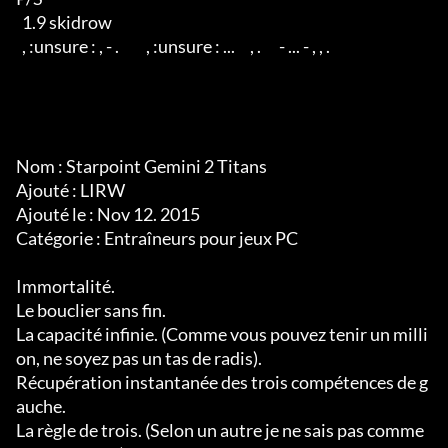
  1.9 skidrow

  , :unsure : , - .         , :unsure : ...     , .      - ... - , , .

Nom : Starpoint Gemini 2 Titans

Ajouté : LIRW

Ajouté le : Nov 12. 2015

Catégorie : Entraîneurs pour jeux PC

Immortalité.

Le bouclier sans fin.

La capacité infinie. (Comme vous pouvez tenir un milli
on, ne soyez pas un tas de radis).

Récupération instantanée des trois compétences de g
auche.

La règle de trois. (Selon un autre je ne sais pas comme