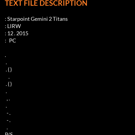
TEXT FILE DESCRIPTION
: Starpoint Gemini 2 Titans

: LIRW

: 12 . 2015

:   PC

.

 .

 . ( )

    .

 . ( )

 .

  , .

 .

  - .

  - .

  .

P/S
