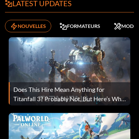
LATEST UPDATES
NOUVELLES
FORMATEURS
MODS
Does This Hire Mean Anything for
Titanfall 3? Probably Not, But Here’s Why
Fans Are Hopeful