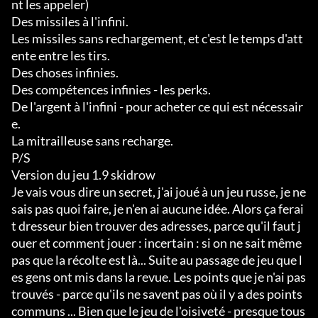
nt les appeler)

Des missiles à l'infini.

Les missiles sans rechargement, et c'est le temps d'att
ente entre les tirs.

Des choses infinies.

Des compétences infinies - les perks.

De l'argent à l'infini - pour acheter ce qui est nécessair
e.

La mitrailleuse sans recharge.

P/S

Version du jeu 1.9 skidrow

Je vais vous dire un secret, j'ai joué à un jeu russe, je ne 
sais pas quoi faire, je n'en ai aucune idée. Alors ça ferai
t dresseur bien trouver des adresses, parce qu'il faut j
ouer et comment jouer : incertain : si on ne sait même 
pas que la récolte est là... Suite au passage de jeu que l
es gens ont mis dans la revue. Les points que je n'ai pas 
trouvés - parce qu'ils ne savent pas où il y a des points 
communs ... Bien que le jeu de l'oisiveté - presque tous 