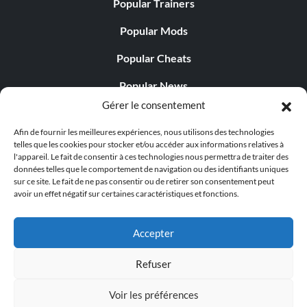
Popular Trainers
Popular Mods
Popular Cheats
Popular News
Gérer le consentement
Popular Editorials
Afin de fournir les meilleures expériences, nous utilisons des technologies
Popular Free Games
telles que les cookies pour stocker et/ou accéder aux informations relatives à
l'appareil. Le fait de consentir à ces technologies nous permettra de traiter des
LATEST UPDATES
données telles que le comportement de navigation ou des identifiants uniques
sur ce site. Le fait de ne pas consentir ou de retirer son consentement peut
avoir un effet négatif sur certaines caractéristiques et fonctions.
Does This Hire Mean Anything for Tit...
Accepter
Refuser
© 1998 - 2026 MegaGames.com All rights reserved
Voir les préférences