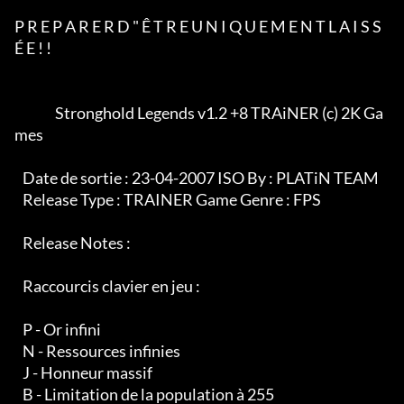
P R E P A R E R D " Ê T R E U N I Q U E M E N T L A I S S 
É E ! ! 

               Stronghold Legends v1.2 +8 TRAiNER (c) 2K Ga
mes

   Date de sortie : 23-04-2007 ISO By : PLATiN TEAM

   Release Type : TRAINER Game Genre : FPS

   Release Notes :      

   Raccourcis clavier en jeu :

   P - Or infini

   N - Ressources infinies

   J - Honneur massif

   B - Limitation de la population à 255
