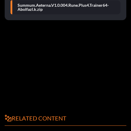
Summum.Aeterna.V1.0.004.Rune.Plus4.Trainer64-
Abolfazl.k.zip
RELATED CONTENT