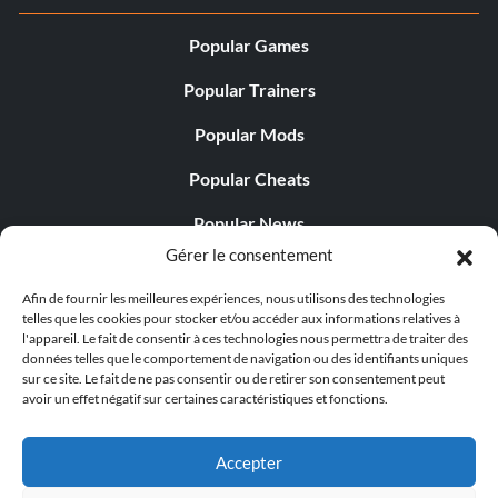
Popular Games
Popular Trainers
Popular Mods
Popular Cheats
Popular News
Gérer le consentement
Popular Editorials
Afin de fournir les meilleures expériences, nous utilisons des technologies
Popular Free Games
telles que les cookies pour stocker et/ou accéder aux informations relatives à
l'appareil. Le fait de consentir à ces technologies nous permettra de traiter des
LATEST UPDATES
données telles que le comportement de navigation ou des identifiants uniques
sur ce site. Le fait de ne pas consentir ou de retirer son consentement peut
avoir un effet négatif sur certaines caractéristiques et fonctions.
Palworld propose désormais deux versions mobiles
distinctes...
Accepter