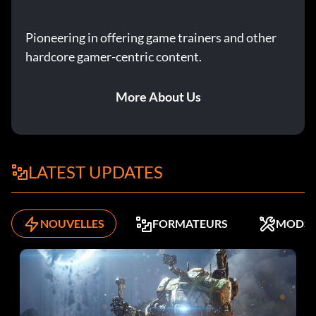
Pioneering in offering game trainers and other
hardcore gamer-centric content.
More About Us
LATEST UPDATES
NOUVELLES
FORMATEURS
MODS