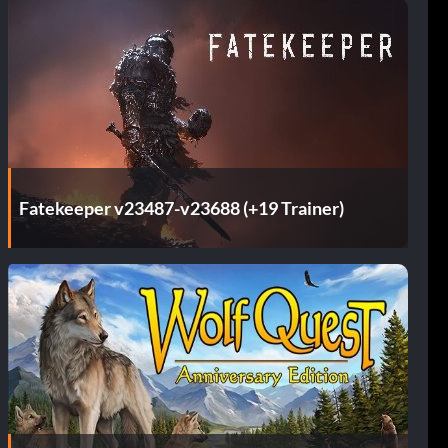
Fatekeeper v23487-v23688 (+19 Trainer)