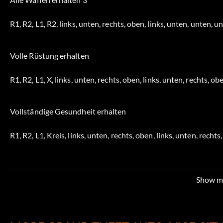
R1, R2, L1, R2, links, unten, rechts, oben, links, unten, unten, u
Volle Rüstung erhalten
R1, R2, L1, X, links, unten, rechts, oben, links, unten, rechts, ob
Vollständige Gesundheit erhalten
R1, R2, L1, Kreis, links, unten, rechts, oben, links, unten, rechts
Selbstmord begehen
Show m
Rechts, L2, Runter, R1, Links, Links, R1, L1, L2, L1
Gesuchtes Niveau erhöhen