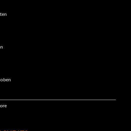
nten
en
, oben
ore