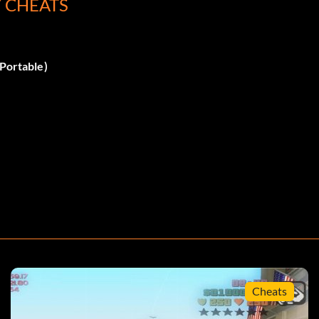
Y CHEATS
 Portable)
Cheats