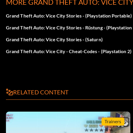
MORE GRAND THEFT AUTO: VICE CIT
R1, R1, Kreis, R2, Links, Rechts, Links, Rechts, Links, Rechts
Grand Theft Auto: Vice City Stories - (Playstation Portable)
Grand Theft Auto: Vice City Stories - Rüstung - (Playstation
Gesuchtes Niveau verringern
Grand Theft Auto: Vice City Stories - (Saturn)
R1, R1, Kreis, R2, hoch, runter, hoch, runter, hoch, runter
Grand Theft Auto: Vice City - Cheat-Codes - (Playstation 2)
Ladies Man bestimmte Frauen folgen dir
Kreis, X, L1, L1, R2, X, X, Kreis, Dreieck
RELATED CONTENT
Charakter Skin Cheats
Wechseln Sie Ihre Kleidung
Trainers