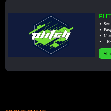
PLIT
Sec
Easy
Mor
+10
Abo