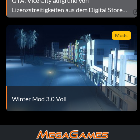
GTA: Vice City aufgrund von
Rechts, L1, Hoch, L2, L1, Rechts, R1, L1, X, R1
Lizenzstreitigkeiten aus dem Digital Store
entfernt
Spielen Sie als Hilary King
R1, Kreis, R2, L1, Rechts, R1, L1, X, R2
Mods
Spielen Sie als Love Fist Guy 1
Runter, L1, Runter, L2, Links, X, R1, L1, X, X
Spielen Sie als Love Fist Guy 2
Winter Mod 3.0 Voll
R1, L2, R2, L1, Rechts, R2, Links, X, Quadrat, L1
Spielen Sie als Phil Cassady