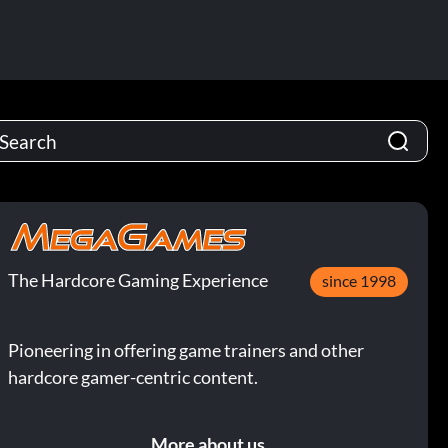
The Hardcore Gaming Experience
since 1998
Pioneering in offering game trainers and other
hardcore gamer-centric content.
More about us