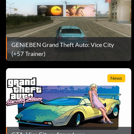
Rechts, Rechts, Links, Oben, L1, L2, Links, Oben, Unten, Rechts
Spielen Sie als Ricardo Diaz
L1, L2, R1, R2, Abwärts, L1, R2, L2
GENiEBEN Grand Theft Auto: Vice City
Spielen Sie als Lance Vance
(+57 Trainer)
Kreis, L2, Links, X, R1, L1, X, L1
News
Spielen Sie als Candy Suxxx
Kreis, R2, Runter, R1, Links, Rechts, R1, L1, X, L2
Spielen Sie als Ken Rosenberg