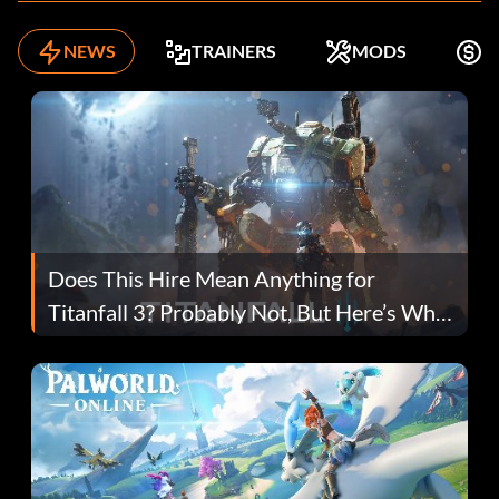
NEWS
TRAINERS
MODS
K
Does This Hire Mean Anything for
Titanfall 3? Probably Not, But Here’s Why
Fans Are Hopeful