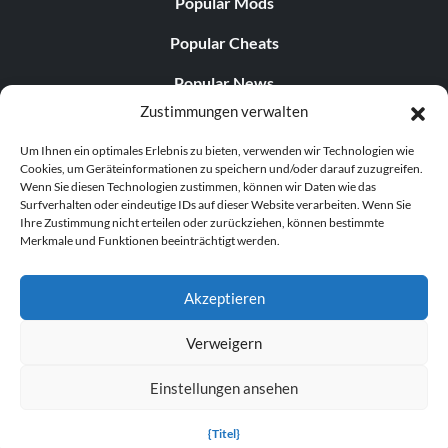
Popular Mods
Popular Cheats
Popular News
Zustimmungen verwalten
Popular Editorials
Um Ihnen ein optimales Erlebnis zu bieten, verwenden wir Technologien wie
Popular Free Games
Cookies, um Geräteinformationen zu speichern und/oder darauf zuzugreifen.
Wenn Sie diesen Technologien zustimmen, können wir Daten wie das
LATEST UPDATES
Surfverhalten oder eindeutige IDs auf dieser Website verarbeiten. Wenn Sie
Ihre Zustimmung nicht erteilen oder zurückziehen, können bestimmte
Merkmale und Funktionen beeinträchtigt werden.
Does This Hire Mean Anything for Tit...
Akzeptieren
Verweigern
© 1998–2026 MegaGames.com All rights reserved
Einstellungen ansehen
Privacy Policy
Terms of Service
Manage Cookie
Settings
{Titel}