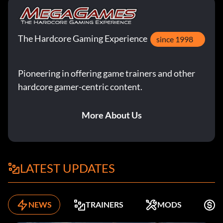
The Hardcore Gaming Experience
since 1998
Pioneering in offering game trainers and other
hardcore gamer-centric content.
More About Us
LATEST UPDATES
NEWS
TRAINERS
MODS
K